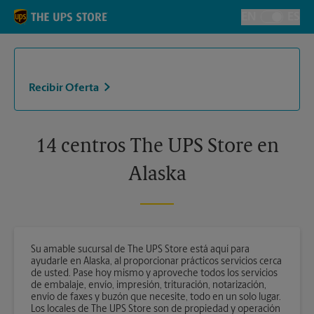
Skip to content
Return to Nav
EN
ES
Alternar el i
Recibir Oferta
14 centros The UPS Store en
Alaska
Su amable sucursal de The UPS Store está aquí para
ayudarle en Alaska, al proporcionar prácticos servicios cerca
de usted. Pase hoy mismo y aproveche todos los servicios
de embalaje, envío, impresión, trituración, notarización,
envío de faxes y buzón que necesite, todo en un solo lugar.
Los locales de The UPS Store son de propiedad y operación