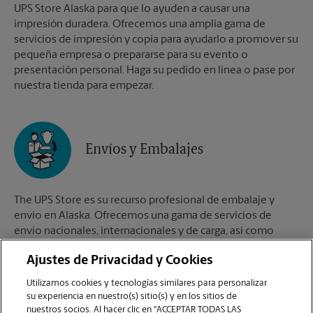
UPS Store Alaska para que lo ayuden a causar una
impresión duradera. Ofrecemos una amplia gama de
servicios de impresión y copia para ayudarlo a promover su
pequeña empresa o prepararse para su evento o
presentación personal. Haga su pedido en línea o pase por
nuestra tienda para empezar.
Envíos y Embalajes
The UPS Store es su recurso profesional de embalaje y
envío en Alaska. Ofrecemos una gama de servicios de
envío nacionales, internacionales y de carga, así como
cajas de envío personalizadas, cajas de mudanza y
Ajustes de Privacidad y Cookies
suministros de embalaje. Los The UPS Store Certified
Packing Experts en Alaska están aquí para ayudarlo a
Utilizamos cookies y tecnologías similares para personalizar
realizar sus envíos con confianza.
su experiencia en nuestro(s) sitio(s) y en los sitios de
nuestros socios. Al hacer clic en "ACCEPTAR TODAS LAS