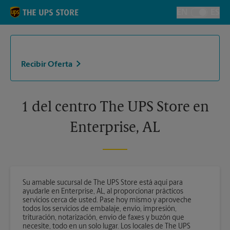
Skip to content
Return to Nav
EN
ES
Alternar el i
Recibir Oferta
1 del centro The UPS Store en
Enterprise, AL
Su amable sucursal de The UPS Store está aquí para
ayudarle en Enterprise, AL, al proporcionar prácticos
servicios cerca de usted. Pase hoy mismo y aproveche
todos los servicios de embalaje, envío, impresión,
trituración, notarización, envío de faxes y buzón que
necesite, todo en un solo lugar. Los locales de The UPS