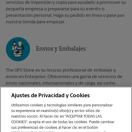
servicios de impresión y copia para ayudarlo a promover su
pequeña empresa o prepararse para su evento o
presentación personal. Haga su pedido en línea o pase por
nuestra tienda para empezar.
Envíos y Embalajes
The UPS Store es su recurso profesional de embalaje y
envío en Enterprise. Ofrecemos una gama de servicios de
envío nacionales, internacionales y de carga, así como
cajas de envío personalizadas, cajas de mudanza y
Ajustes de Privacidad y Cookies
suministros de embalaje. Los The UPS Store Certified
Packing Experts en Enterprise están aquí para ayudarlo a
Utilizamos cookies y tecnologías similares para personalizar
realizar sus envíos con confianza.
su experiencia en nuestro(s) sitio(s) y en los sitios de
nuestros socios. Al hacer clic en "ACCEPTAR TODAS LAS
COOKIES", acepta el uso de todas las cookies. Puede cambiar
sus preferencias de cookies al hacer clic en el botón