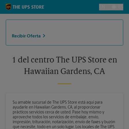
Skip to content
Return to Nav
EN
ES
Alternar el i
Recibir Oferta
1 del centro The UPS Store en
Hawaiian Gardens, CA
Su amable sucursal de The UPS Store está aquí para
ayudarle en Hawaiian Gardens, CA, al proporcionar
prácticos servicios cerca de usted. Pase hoy mismo y
aproveche todos los servicios de embalaje, envío,
impresión, trituración, notarización, envío de faxes y buzón
que necesite, todo en un solo lugar. Los locales de The UPS