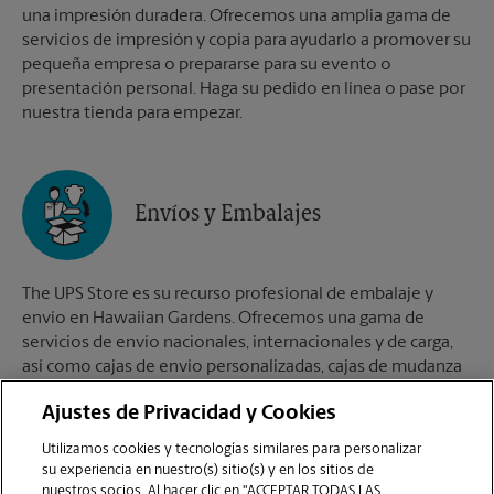
una impresión duradera. Ofrecemos una amplia gama de
servicios de impresión y copia para ayudarlo a promover su
pequeña empresa o prepararse para su evento o
presentación personal. Haga su pedido en línea o pase por
nuestra tienda para empezar.
Envíos y Embalajes
The UPS Store es su recurso profesional de embalaje y
envío en Hawaiian Gardens. Ofrecemos una gama de
servicios de envío nacionales, internacionales y de carga,
así como cajas de envío personalizadas, cajas de mudanza
y suministros de embalaje. Los The UPS Store Certified
Ajustes de Privacidad y Cookies
Packing Experts en Hawaiian Gardens están aquí para
ayudarlo a realizar sus envíos con confianza.
Utilizamos cookies y tecnologías similares para personalizar
su experiencia en nuestro(s) sitio(s) y en los sitios de
nuestros socios. Al hacer clic en "ACCEPTAR TODAS LAS