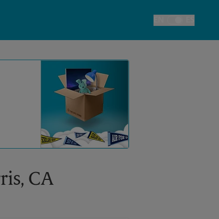
EN
ES
Alternar el idiom
ris, CA