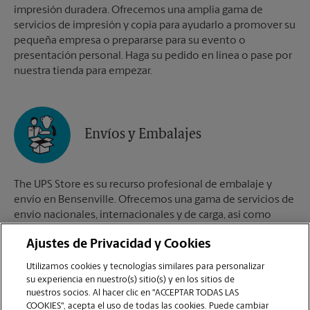
impresión duradera. Ofrecemos una amplia gama de
servicios de impresión y copia para ayudarlo a promover su
pequeña empresa o prepararse para su evento o
presentación personal. Haga su pedido en línea o pase por
nuestra tienda para empezar.
Envíos y Embalajes
The UPS Store es su recurso profesional de embalaje y
envío en Bensenville. Ofrecemos una gama de servicios de
envío nacionales, internacionales y de carga, así como
cajas de envío personalizadas, cajas de mudanza y
Ajustes de Privacidad y Cookies
suministros de embalaje. Los The UPS Store Certified
Packing Experts en Bensenville están aquí para ayudarlo a
Utilizamos cookies y tecnologías similares para personalizar
realizar sus envíos con confianza.
su experiencia en nuestro(s) sitio(s) y en los sitios de
nuestros socios. Al hacer clic en "ACCEPTAR TODAS LAS
COOKIES", acepta el uso de todas las cookies. Puede cambiar