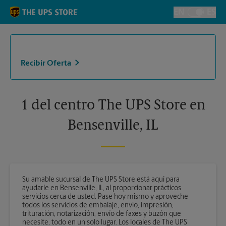
Skip to content
Return to Nav
EN
ES
Alternar el i
Recibir Oferta
1 del centro The UPS Store en
Bensenville, IL
Su amable sucursal de The UPS Store está aquí para
ayudarle en Bensenville, IL, al proporcionar prácticos
servicios cerca de usted. Pase hoy mismo y aproveche
todos los servicios de embalaje, envío, impresión,
trituración, notarización, envío de faxes y buzón que
necesite, todo en un solo lugar. Los locales de The UPS