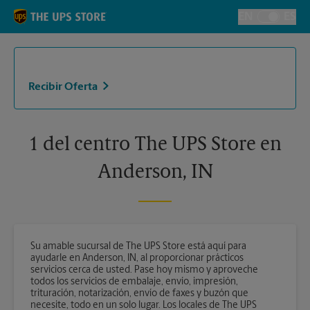
Skip to content
Return to Nav
EN
ES
Alternar el i
Recibir Oferta
1 del centro The UPS Store en
Anderson, IN
Su amable sucursal de The UPS Store está aquí para
ayudarle en Anderson, IN, al proporcionar prácticos
servicios cerca de usted. Pase hoy mismo y aproveche
todos los servicios de embalaje, envío, impresión,
trituración, notarización, envío de faxes y buzón que
necesite, todo en un solo lugar. Los locales de The UPS