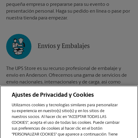
pequeña empresa o prepararse para su evento o
presentación personal. Haga su pedido en línea o pase por
nuestra tienda para empezar.
Envíos y Embalajes
The UPS Store es su recurso profesional de embalaje y
envío en Anderson. Ofrecemos una gama de servicios de
envío nacionales, internacionales y de carga, así como
cajas de envío personalizadas, cajas de mudanza y
Ajustes de Privacidad y Cookies
suministros de embalaje. Los The UPS Store Certified
Packing Experts en Anderson están aquí para ayudarlo a
Utilizamos cookies y tecnologías similares para personalizar
realizar sus envíos con confianza.
su experiencia en nuestro(s) sitio(s) y en los sitios de
nuestros socios. Al hacer clic en "ACCEPTAR TODAS LAS
COOKIES", acepta el uso de todas las cookies. Puede cambiar
sus preferencias de cookies al hacer clic en el botón
"PERSONALIZAR COOKIES" que aparece a continuación. Tiene
Buzones de Correo