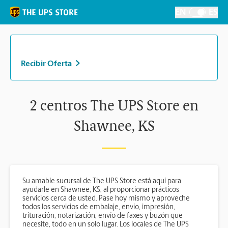
Skip to content
Return to Nav
EN
ES
Alternar el i
Recibir Oferta
2 centros The UPS Store en
Shawnee, KS
Su amable sucursal de The UPS Store está aquí para
ayudarle en Shawnee, KS, al proporcionar prácticos
servicios cerca de usted. Pase hoy mismo y aproveche
todos los servicios de embalaje, envío, impresión,
trituración, notarización, envío de faxes y buzón que
necesite, todo en un solo lugar. Los locales de The UPS