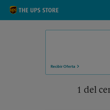
Skip to content
Return to Nav
Recibir Oferta
1 del c