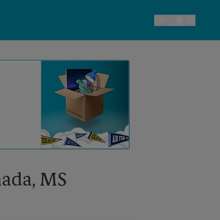
EN
ES
Alternar el idiom
nada, MS