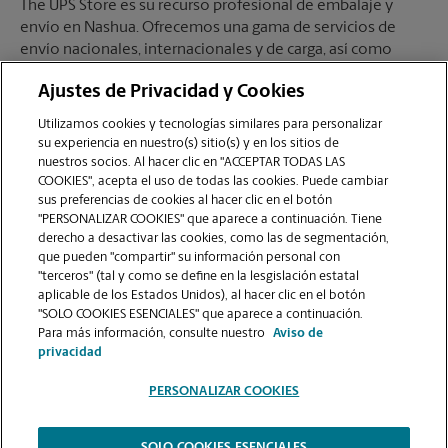
The UPS Store es su recurso profesional de embalaje y
envío en Nashua. Ofrecemos una gama de servicios de
envío nacionales, internacionales y de carga, así como
cajas de envío personalizadas, cajas de mudanza y
Ajustes de Privacidad y Cookies
suministros de embalaje. Los The UPS Store Certified
Packing Experts en Nashua están aquí para ayudarlo a
Utilizamos cookies y tecnologías similares para personalizar
realizar sus envíos con confianza.
su experiencia en nuestro(s) sitio(s) y en los sitios de
nuestros socios. Al hacer clic en "ACCEPTAR TODAS LAS
COOKIES", acepta el uso de todas las cookies. Puede cambiar
sus preferencias de cookies al hacer clic en el botón
"PERSONALIZAR COOKIES" que aparece a continuación. Tiene
Buzones de Correo
derecho a desactivar las cookies, como las de segmentación,
que pueden "compartir" su información personal con
"terceros" (tal y como se define en la lesgislación estatal
aplicable de los Estados Unidos), al hacer clic en el botón
Al abrir un buzón en The UPS Store, se obtiene mucho más
"SOLO COOKIES ESENCIALES" que aparece a continuación.
que un buzón con una llave. Obtendrá aceptación de
Para más información, consulte nuestro
Aviso de
paquetes de todas las empresas de envío, notificaciones
privacidad
de recibo de correo y una dirección real en Nashua, NH, no
solo un apartado postal. Haga la solicitud hoy mismo.
PERSONALIZAR COOKIES
SOLO COOKIES ESENCIALES