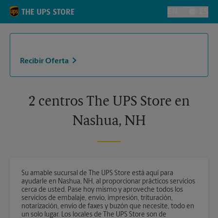
Skip to content
Return to Nav
EN
ES
Alternar el i
Recibir Oferta
2 centros The UPS Store en
Nashua, NH
Su amable sucursal de The UPS Store está aquí para
ayudarle en Nashua, NH, al proporcionar prácticos servicios
cerca de usted. Pase hoy mismo y aproveche todos los
servicios de embalaje, envío, impresión, trituración,
notarización, envío de faxes y buzón que necesite, todo en
un solo lugar. Los locales de The UPS Store son de