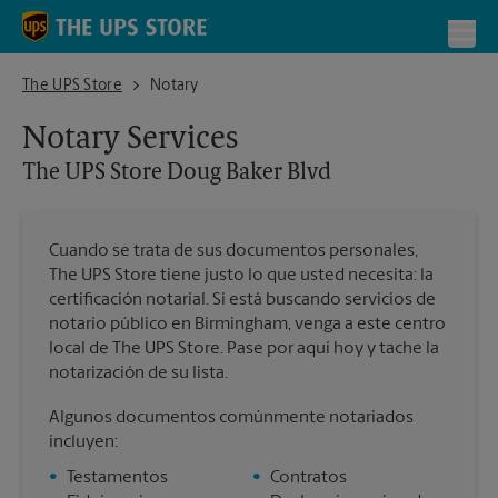
Skip to content
Return to Nav
Toggl
The UPS Store Doug Baker Blvd
The UPS Store
Notary
Notary Services
The UPS Store
Doug Baker Blvd
Cuando se trata de sus documentos personales,
The UPS Store tiene justo lo que usted necesita: la
certificación notarial. Si está buscando servicios de
notario público en Birmingham, venga a este centro
local de The UPS Store. Pase por aquí hoy y tache la
notarización de su lista.
Algunos documentos comúnmente notariados
incluyen:
•
Testamentos
•
Contratos