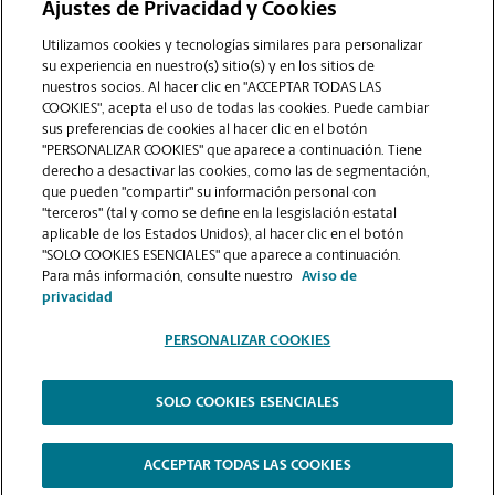
Ajustes de Privacidad y Cookies
Utilizamos cookies y tecnologías similares para personalizar
su experiencia en nuestro(s) sitio(s) y en los sitios de
nuestros socios. Al hacer clic en "ACCEPTAR TODAS LAS
COOKIES", acepta el uso de todas las cookies. Puede cambiar
sus preferencias de cookies al hacer clic en el botón
VER LA PÁGINA DE LA TIENDA
"PERSONALIZAR COOKIES" que aparece a continuación. Tiene
derecho a desactivar las cookies, como las de segmentación,
que pueden "compartir" su información personal con
"terceros" (tal y como se define en la lesgislación estatal
aplicable de los Estados Unidos), al hacer clic en el botón
"SOLO COOKIES ESENCIALES" que aparece a continuación.
Para más información, consulte nuestro
Aviso de
Copyright © 1994-
2026
.
privacidad
Como es un negocio de franquicias, cada centro The UPS Store está bajo la
PERSONALIZAR COOKIES
titularidad y la gestión independiente de franquiciados. The UPS Store Inc.,
como franquiciador, no le ofrece formación notarial al dueño de la franquicia
o a sus empleados. Cada dueño de franquicia determina la capacitación y los
requisitos para obtener la condición notarial de The UPS Store, y estos
SOLO COOKIES ESENCIALES
requisitos deben basarse en las leyes del estado en donde operan.
The UPS Store
|
Aviso de Privacidad
|
Términos de Uso del Sitio Web
|
Contraste Alto
ACCEPTAR TODAS LAS COOKIES
PERSONALIZAR COOKIES