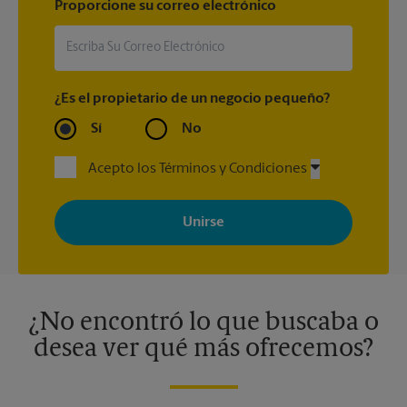
Proporcione su correo electrónico
¿Es el propietario de un negocio pequeño?
Sí
No
Acepto los Términos y Condiciones
Al registrarse, acepta recibir correos electrónicos de The UPS
Store con noticias, ofertas especiales, promociones y mensajes
adaptados a sus intereses. Puede darse de baja en cualquier
momento. Para más información, consulte nuestra política de
privacidad. Los centros están bajo la titularidad y la gestión
independiente de franquiciados. Varias ofertas pueden estar
disponibles solo en algunos centros participantes. Para más
información, contacte al centro The UPS Store en su ciudad.
¿No encontró lo que buscaba o
desea ver qué más ofrecemos?