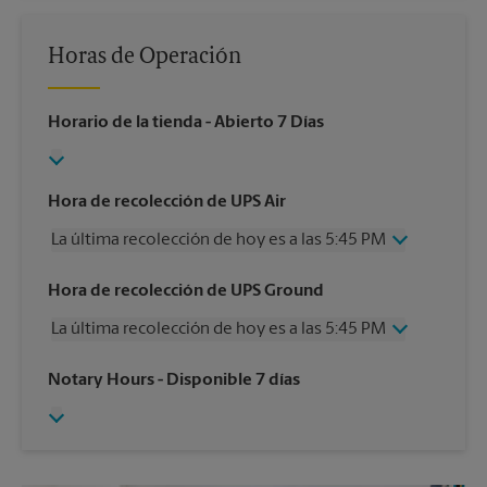
Horas de Operación
Horario de la tienda
- Abierto 7 Días
Hora de recolección de UPS Air
La última recolección de hoy es a las 5:45 PM
Miércoles
5:45 PM
Hora de recolección de UPS Ground
Jueves
5:45 PM
La última recolección de hoy es a las 5:45 PM
Viernes
5:45 PM
Sábado
12:00 PM
Miércoles
5:45 PM
Notary Hours
- Disponible 7 días
Domingo
Sin Recolección
Jueves
5:45 PM
Lunes
5:45 PM
Viernes
5:45 PM
Martes
5:45 PM
Sábado
Sin Recolección
Domingo
Sin Recolección