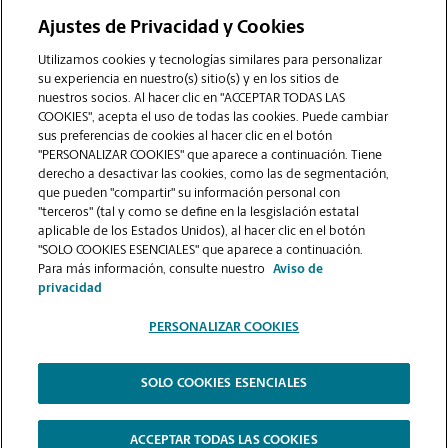
Ajustes de Privacidad y Cookies
COMUNÍQUESE CON NOSOTROS
Utilizamos cookies y tecnologías similares para personalizar
su experiencia en nuestro(s) sitio(s) y en los sitios de
nuestros socios. Al hacer clic en "ACCEPTAR TODAS LAS
COOKIES", acepta el uso de todas las cookies. Puede cambiar
sus preferencias de cookies al hacer clic en el botón
"PERSONALIZAR COOKIES" que aparece a continuación. Tiene
derecho a desactivar las cookies, como las de segmentación,
que pueden "compartir" su información personal con
"terceros" (tal y como se define en la lesgislación estatal
aplicable de los Estados Unidos), al hacer clic en el botón
"SOLO COOKIES ESENCIALES" que aparece a continuación.
VER LA PÁGINA DE LA TIENDA
Para más información, consulte nuestro
Aviso de
privacidad
PERSONALIZAR COOKIES
SOLO COOKIES ESENCIALES
Copyright © 1994-
2026
.
The UPS Store
|
Aviso de Privacidad
|
Términos de Uso del Sitio Web
|
Contraste Alto
ACCEPTAR TODAS LAS COOKIES