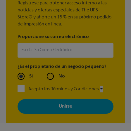
Regístrese para obtener acceso interno a las
noticias y ofertas especiales de The UPS
Store® y ahorre un 15 % en su próximo pedido
de impresión en línea.
Proporcione su correo electrónico
¿Es el propietario de un negocio pequeño?
Sí
No
Acepto los Términos y Condiciones
Al registrarse, acepta recibir correos electrónicos de The UPS
Store con noticias, ofertas especiales, promociones y mensajes
adaptados a sus intereses. Puede darse de baja en cualquier
momento. Para más información, consulte nuestra política de
privacidad. Los centros están bajo la titularidad y la gestión
independiente de franquiciados. Varias ofertas pueden estar
disponibles solo en algunos centros participantes. Para más