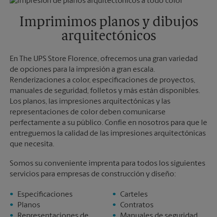
Viernes
5:45 PM
Martes
5:45 PM
Sábado
Sin Recolección
Imprimimos planos y dibujos
Domingo
Sin Recolección
arquitectónicos
Lunes
5:45 PM
Martes
5:45 PM
En The UPS Store Florence, ofrecemos una gran variedad
de opciones para la impresión a gran escala.
Renderizaciones a color, especificaciones de proyectos,
manuales de seguridad, folletos y más están disponibles.
Los planos, las impresiones arquitectónicas y las
representaciones de color deben comunicarse
perfectamente a su público. Confíe en nosotros para que le
entreguemos la calidad de las impresiones arquitectónicas
que necesita.
Somos su conveniente imprenta para todos los siguientes
servicios para empresas de construcción y diseño:
Especificaciones
Carteles
Planos
Contratos
Representaciones de
Manuales de seguridad