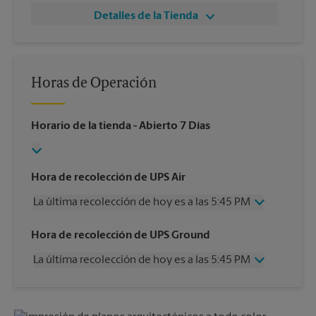
Detalles de la Tienda
Horas de Operación
Horario de la tienda
- Abierto 7 Días
Hora de recolección de UPS Air
La última recolección de hoy es a las 5:45 PM
Miércoles
5:45 PM
Hora de recolección de UPS Ground
Jueves
5:45 PM
La última recolección de hoy es a las 5:45 PM
Viernes
5:45 PM
Sábado
12:00 PM
Miércoles
5:45 PM
Domingo
Sin Recolección
Jueves
5:45 PM
Lunes
5:45 PM