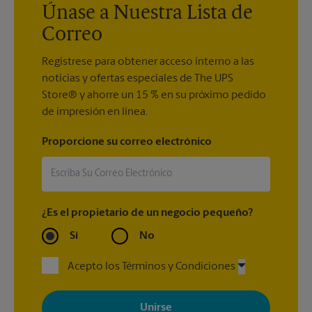
Únase a Nuestra Lista de
Correo
Regístrese para obtener acceso interno a las
noticias y ofertas especiales de The UPS
Store® y ahorre un 15 % en su próximo pedido
de impresión en línea.
Proporcione su correo electrónico
¿Es el propietario de un negocio pequeño?
Sí
No
Acepto los Términos y Condiciones
Al registrarse, acepta recibir correos electrónicos de The UPS
Store con noticias, ofertas especiales, promociones y mensajes
adaptados a sus intereses. Puede darse de baja en cualquier