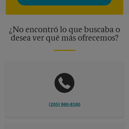
momento. Para más información, consulte nuestra política de
privacidad. Los centros están bajo la titularidad y la gestión
independiente de franquiciados. Varias ofertas pueden estar
disponibles solo en algunos centros participantes. Para más
información, contacte al centro The UPS Store en su ciudad.
¿No encontró lo que buscaba o
desea ver qué más ofrecemos?
(205) 980-8180