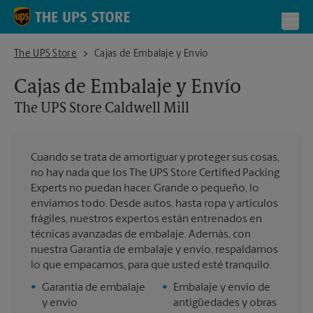
Skip to content
Return to Nav
Toggl
The UPS Store Caldwell Mill
The UPS Store
Cajas de Embalaje y Envío
Cajas de Embalaje y Envío
The UPS Store
Caldwell Mill
Cuando se trata de amortiguar y proteger sus cosas,
no hay nada que los The UPS Store Certified Packing
Experts no puedan hacer. Grande o pequeño, lo
enviamos todo. Desde autos, hasta ropa y artículos
frágiles, nuestros expertos están entrenados en
técnicas avanzadas de embalaje. Además, con
nuestra Garantía de embalaje y envío, respaldamos
lo que empacamos, para que usted esté tranquilo.
•
Garantía de embalaje
•
Embalaje y envío de
y envío
antigüedades y obras