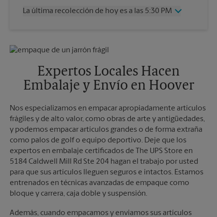
Jueves
5:45 PM
La última recolección de hoy es a las 5:30 PM
Viernes
5:45 PM
Sábado
12:00 PM
Miércoles
5:30 PM
Domingo
Sin Recolección
Jueves
5:30 PM
Lunes
5:45 PM
Viernes
5:30 PM
Martes
5:45 PM
Sábado
2:00 PM
Expertos Locales Hacen
Domingo
Sin Recolección
Embalaje y Envío en Hoover
Lunes
5:30 PM
Martes
5:30 PM
Nos especializamos en empacar apropiadamente artículos
frágiles y de alto valor, como obras de arte y antigüedades,
y podemos empacar artículos grandes o de forma extraña
como palos de golf o equipo deportivo. Deje que los
expertos en embalaje certificados de The UPS Store en
5184 Caldwell Mill Rd Ste 204 hagan el trabajo por usted
para que sus artículos lleguen seguros e intactos. Estamos
entrenados en técnicas avanzadas de empaque como
bloque y carrera, caja doble y suspensión.
Además, cuando empacamos y enviamos sus artículos