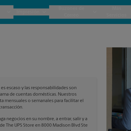
Buzones de
Más
Impresión
Correo
Servicios
UPS
Copias y Documentos
Envío de Carga
Servicios de Buzón
Planos
Notar
Embalaje y Envío
Materiales de Marketing
Cajas y Suministros de Mudanza
Papeler
Destru
Correo Directo
Postales
Estime el Costo de Envío
Pancart
Fotos 
Folletos
Impr
es escaso y las responsabilidades son
Tarjetas Postales
rnacional
Garantía de Embalaje y Envío
grama de cuentas domésticas. Nuestros
Impr
ta mensuales o semanales para facilitar el
Tarjetas Comerciales
transacción.
Impr
 Servicios de Envío y Embalaje
a negocios en su nombre, a entrar, salir y a
a de The UPS Store en 8000 Madison Blvd Ste
Todos los Servicios de Impresión