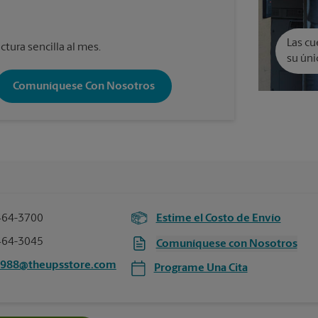
Las cu
ctura sencilla al mes.
su úni
Comuníquese Con Nosotros
464-3700
Estime el Costo de Envío
464-3045
Comuníquese con Nosotros
2988@theupsstore.com
Programe Una Cita