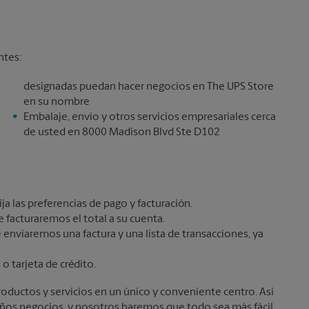
ntes:
designadas puedan hacer negocios en The UPS Store
en su nombre
Embalaje, envío y otros servicios empresariales cerca
de usted en 8000 Madison Blvd Ste D102
ja las preferencias de pago y facturación.
 facturaremos el total a su cuenta.
e enviaremos una factura y una lista de transacciones, ya
o tarjeta de crédito.
oductos y servicios en un único y conveniente centro. Así
eños negocios, y nosotros haremos que todo sea más fácil