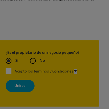
¿Es el propietario de un negocio pequeño?
Sí
No
Acepto los Términos y Condiciones
Al registrarse, acepta recibir correos electrónicos de The UPS Store
con noticias, ofertas especiales, promociones y mensajes
adaptados a sus intereses. Puede darse de baja en cualquier
momento. Para más información, consulte nuestra política de
privacidad. Los centros están bajo la titularidad y la gestión
independiente de franquiciados. Varias ofertas pueden estar
disponibles solo en algunos centros participantes. Para más
información, contacte al centro The UPS Store en su ciudad.