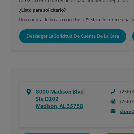
D102 su centro de recursos para pequeños negocios.
¿Listo para solicitarlo?
Una cuenta de la casa con The UPS Store le ofrece una fa
Descargar La Solicitud De Cuenta De La Casa
8000 Madison Blvd
(256) 
Ste D102
(256) 
Madison
,
AL
35758
store