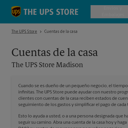
Skip to content
Return to Nav
Envios y
Embalajes
The UPS Store Madison
The UPS Store
Cuentas de la casa
Envío de 
Cuentas de la casa
Cajas de 
The UPS Store
Madison
Servicios 
Cuando se es dueño de un pequeño negocio, el tiempo 
Envío Inte
infinitas. The UPS Store puede ayudar con nuestro pro
clientes con cuentas de la casa reciben estados de cuen
seguimiento de los gastos y simplificar el pago de cada 
Todos los
Esto lo ayuda a usted, o a una persona designada que hag
seguir su camino. Abra una cuenta de la casa hoy y hag