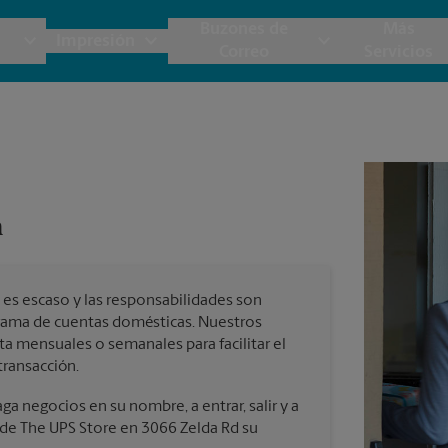
Buzones de
Más
Impresión
Correo
Servicios
UPS
Copias y Documentos
Cajas y Suministros de Mudanza
Servicios de Buzón
Planos
Notar
Embalaje y Envío
Materiales de Marketing
Estime el Costo de Envío
Papeler
Destru
n
Correo Directo
Postales
Garantía de Embalaje y Envío
Pancart
Fotos 
Folletos
Impr
es escaso y las responsabilidades son
Tarjetas Postales
rnacional
grama de cuentas domésticas. Nuestros
Impr
ta mensuales o semanales para facilitar el
Tarjetas Comerciales
transacción.
Impr
 Servicios de Envío y Embalaje
a negocios en su nombre, a entrar, salir y a
 de The UPS Store en 3066 Zelda Rd su
Todos los Servicios de Impresión