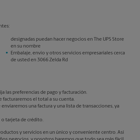
ntes:
designadas puedan hacer negocios en The UPS Store
en su nombre
Embalaje, envío y otros servicios empresariales cerca
de usted en 3066 Zelda Rd
ja las preferencias de pago y facturación.
 facturaremos el total a su cuenta.
e enviaremos una factura y una lista de transacciones, ya
o tarjeta de crédito.
oductos y servicios en un único y conveniente centro. Así
eños negocios, y nosotros haremos que todo sea más fácil