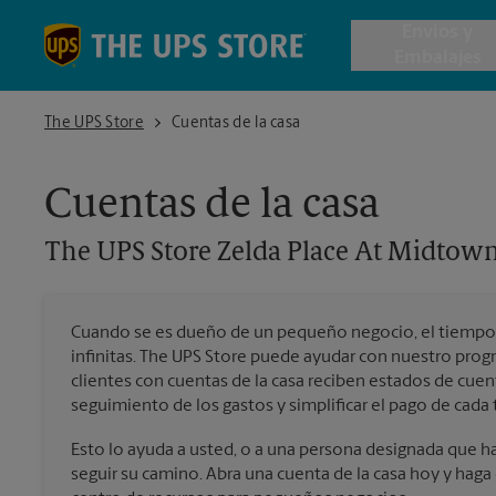
Skip to content
Return to Nav
Envios y
Embalajes
The UPS Store Zelda Place At Midtown
The UPS Store
Cuentas de la casa
Envío de 
Cuentas de la casa
Cajas de 
The UPS Store
Zelda Place At Midtow
Servicios 
Cuando se es dueño de un pequeño negocio, el tiempo 
Envío Inte
infinitas. The UPS Store puede ayudar con nuestro pro
clientes con cuentas de la casa reciben estados de cuen
seguimiento de los gastos y simplificar el pago de cada 
Todos los
Esto lo ayuda a usted, o a una persona designada que hag
seguir su camino. Abra una cuenta de la casa hoy y haga