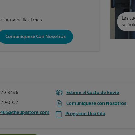
Las cu
ctura sencilla al mes.
su úni
Comuníquese Con Nosotros
270-8456
Estime el Costo de Envío
270-0057
Comuníquese con Nosotros
3465@theupsstore.com
Programe Una Cita