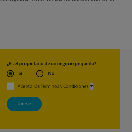
¿Es el propietario de un negocio pequeño?
Sí
No
Acepto los Términos y Condiciones
Al registrarse, acepta recibir correos electrónicos de The UPS Store
con noticias, ofertas especiales, promociones y mensajes
adaptados a sus intereses. Puede darse de baja en cualquier
momento. Para más información, consulte nuestra política de
privacidad. Los centros están bajo la titularidad y la gestión
independiente de franquiciados. Varias ofertas pueden estar
disponibles solo en algunos centros participantes. Para más
información, contacte al centro The UPS Store en su ciudad.