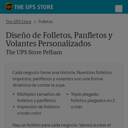
Skip to content
Return to Nav
Toggl
The UPS Store Pelham
The UPS Store
Folletos
Diseño de Folletos, Panfletos y
Volantes Personalizados
The UPS Store
Pelham
Cada negocio tiene una historia. Nuestros folletos
impresos, panfletos y volantes son una forma
dinámica de contar la suya.
•
Múltiples tamaños de
•
Triple plegado,
folletos y panfletos
folletos plegados en Z
•
Impresión de folletos
y más
a todo color
Hay un folleto para cada negocio. Vamos a crear el