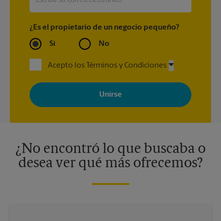
¿Es el propietario de un negocio pequeño?
Sí
No
Acepto los Términos y Condiciones
Al registrarse, acepta recibir correos electrónicos de The UPS
Store con noticias, ofertas especiales, promociones y mensajes
adaptados a sus intereses. Puede darse de baja en cualquier
momento. Para más información, consulte nuestra política de
privacidad. Los centros están bajo la titularidad y la gestión
independiente de franquiciados. Varias ofertas pueden estar
disponibles solo en algunos centros participantes. Para más
información, contacte al centro The UPS Store en su ciudad.
¿No encontró lo que buscaba o
desea ver qué más ofrecemos?