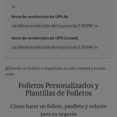
Hora de recolección de UPS Air
La última recolección de hoy es a las 5:30 PM
Miércoles
5:30 PM
Hora de recolección de UPS Ground
Jueves
5:30 PM
La última recolección de hoy es a las 5:30 PM
Viernes
5:30 PM
Sábado
11:00 AM
Miércoles
5:30 PM
Domingo
Sin Recolección
Jueves
5:30 PM
Lunes
5:30 PM
Viernes
5:30 PM
Martes
5:30 PM
Sábado
Sin Recolección
Domingo
Sin Recolección
Folletos Personalizados y
Lunes
5:30 PM
Plantillas de Folletos
Martes
5:30 PM
Cómo hacer un folleto, panfleto y volante
para su negocio