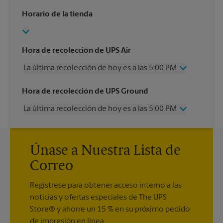
Horario de la tienda
Hora de recolección de UPS Air
La última recolección de hoy es a las 5:00 PM
Miércoles
5:00 PM
Hora de recolección de UPS Ground
Jueves
5:00 PM
La última recolección de hoy es a las 5:00 PM
Viernes
5:00 PM
Sábado
1:00 PM
Miércoles
5:00 PM
Domingo
Sin Recolección
Jueves
5:00 PM
Lunes
5:00 PM
Únase a Nuestra Lista de
Viernes
5:00 PM
Martes
5:00 PM
Sábado
Sin Recolección
Correo
Domingo
Sin Recolección
Lunes
5:00 PM
Regístrese para obtener acceso interno a las
Martes
5:00 PM
noticias y ofertas especiales de The UPS
Store® y ahorre un 15 % en su próximo pedido
de impresión en línea.