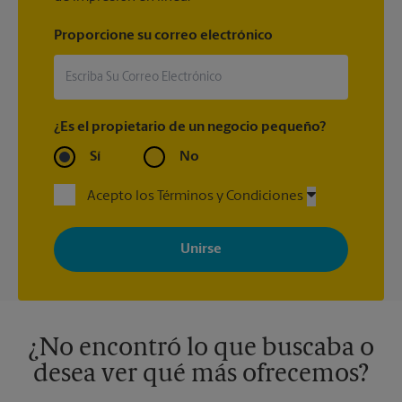
Proporcione su correo electrónico
¿Es el propietario de un negocio pequeño?
Sí
No
Acepto los Términos y Condiciones
Al registrarse, acepta recibir correos electrónicos de The UPS
Store con noticias, ofertas especiales, promociones y mensajes
adaptados a sus intereses. Puede darse de baja en cualquier
momento. Para más información, consulte nuestra política de
privacidad. Los centros están bajo la titularidad y la gestión
independiente de franquiciados. Varias ofertas pueden estar
disponibles solo en algunos centros participantes. Para más
información, contacte al centro The UPS Store en su ciudad.
¿No encontró lo que buscaba o
desea ver qué más ofrecemos?