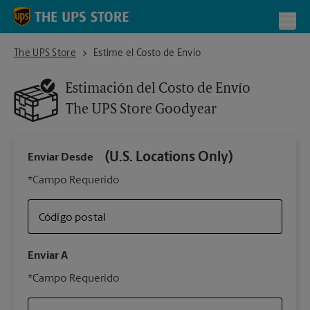
Skip to content
Return to Nav
Toggl
The UPS Store Goodyear
The UPS Store
Estime el Costo de Envío
Estimación del Costo de Envío
The UPS Store
Goodyear
(U.S. Locations Only)
Enviar Desde
Infor
*Campo Requerido
Código postal
Tipo 
Enviar A
Su 
*Campo Requerido
nues
The 