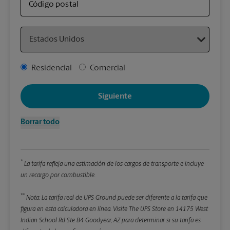
artí
Código postal
Country
Detal
*Cam
Address Type
Residencial
Comercial
Redon
enter
Siguiente
Pe
Borrar todo
Lon
*
La tarifa refleja una estimación de los cargos de transporte e incluye
An
un recargo por combustible.
**
Alt
Nota: La tarifa real de UPS Ground puede ser diferente a la tarifa que
figura en esta calculadora en línea.
Visite The UPS Store en 14175 West
Indian School Rd Ste B4 Goodyear, AZ para determinar si su tarifa es