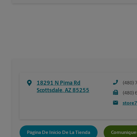
18291 N Pima Rd
(480) 
Scottsdale
,
AZ
85255
(480) 
store
Página De Inicio De La Tienda
Comuníques