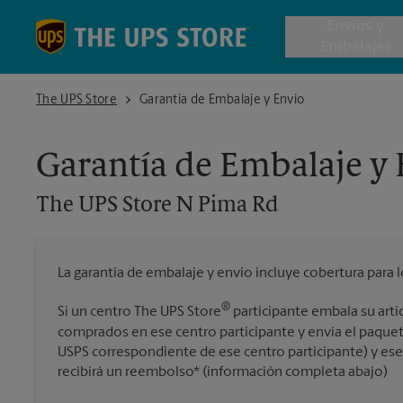
Skip to content
Return to Nav
Envios y
Embalajes
The UPS Store N Pima Rd
The UPS Store
Garantía de Embalaje y Envío
Envío de 
Garantía de Embalaje y
Cajas de 
The UPS Store
N Pima Rd
Servicios 
La garantía de embalaje y envío incluye cobertura para 
Envío Inte
®
Si un centro The UPS Store
participante embala su artí
comprados en ese centro participante y envía el paquet
USPS correspondiente de ese centro participante) y ese a
Todos los
recibirá un reembolso* (información completa abajo)