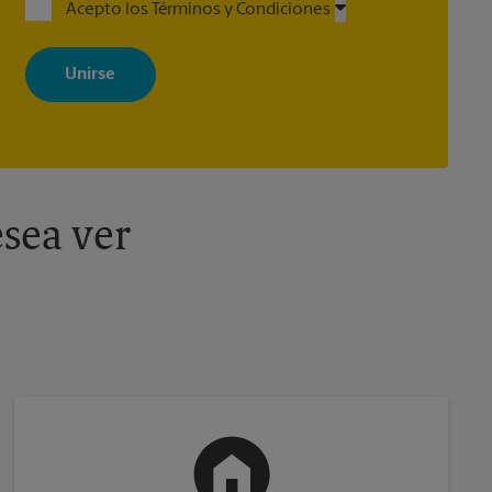
Acepto los Términos y Condiciones
Al registrarse, acepta recibir correos electrónicos de The UPS Store
con noticias, ofertas especiales, promociones y mensajes
adaptados a sus intereses. Puede darse de baja en cualquier
momento. Para más información, consulte nuestra política de
privacidad. Los centros están bajo la titularidad y la gestión
independiente de franquiciados. Varias ofertas pueden estar
disponibles solo en algunos centros participantes. Para más
información, contacte al centro The UPS Store en su ciudad.
sea ver