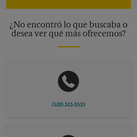
privacidad. Los centros están bajo la titularidad y la gestión
independiente de franquiciados. Varias ofertas pueden estar
disponibles solo en algunos centros participantes. Para más
información, contacte al centro The UPS Store en su ciudad.
¿No encontró lo que buscaba o
desea ver qué más ofrecemos?
(520) 323-3535