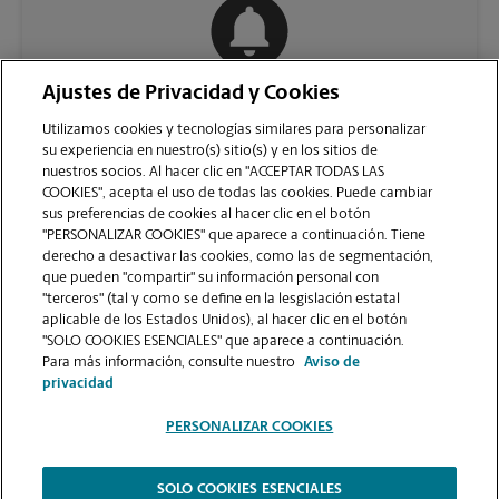
Ajustes de Privacidad y Cookies
COMUNÍQUESE CON NOSOTROS
Utilizamos cookies y tecnologías similares para personalizar
su experiencia en nuestro(s) sitio(s) y en los sitios de
nuestros socios. Al hacer clic en "ACCEPTAR TODAS LAS
COOKIES", acepta el uso de todas las cookies. Puede cambiar
sus preferencias de cookies al hacer clic en el botón
"PERSONALIZAR COOKIES" que aparece a continuación. Tiene
derecho a desactivar las cookies, como las de segmentación,
que pueden "compartir" su información personal con
"terceros" (tal y como se define en la lesgislación estatal
aplicable de los Estados Unidos), al hacer clic en el botón
"SOLO COOKIES ESENCIALES" que aparece a continuación.
VER LA PÁGINA DE LA TIENDA
Para más información, consulte nuestro
Aviso de
privacidad
PERSONALIZAR COOKIES
SOLO COOKIES ESENCIALES
Copyright © 1994-
2026
.