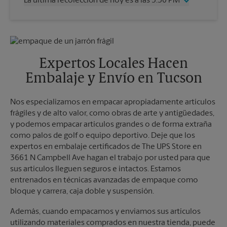
La última recolección de hoy es a las 5:30 PM
Viernes
4:00 PM
Sábado
1:00 PM
Miércoles
5:30 PM
Domingo
Sin Recolección
Jueves
5:30 PM
Lunes
4:00 PM
Viernes
5:30 PM
Martes
4:00 PM
Sábado
4:30 PM
Expertos Locales Hacen
Domingo
Sin Recolección
Embalaje y Envío en Tucson
Lunes
5:30 PM
Martes
5:30 PM
Nos especializamos en empacar apropiadamente artículos
frágiles y de alto valor, como obras de arte y antigüedades,
y podemos empacar artículos grandes o de forma extraña
como palos de golf o equipo deportivo. Deje que los
expertos en embalaje certificados de The UPS Store en
3661 N Campbell Ave hagan el trabajo por usted para que
sus artículos lleguen seguros e intactos. Estamos
entrenados en técnicas avanzadas de empaque como
bloque y carrera, caja doble y suspensión.
Además, cuando empacamos y enviamos sus artículos
utilizando materiales comprados en nuestra tienda, puede