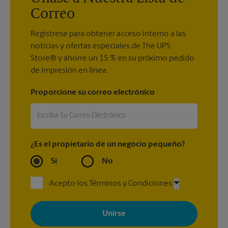
Correo
Regístrese para obtener acceso interno a las
noticias y ofertas especiales de The UPS
Store® y ahorre un 15 % en su próximo pedido
de impresión en línea.
Proporcione su correo electrónico
¿Es el propietario de un negocio pequeño?
Sí
No
Acepto los Términos y Condiciones
Al registrarse, acepta recibir correos electrónicos de The UPS
Store con noticias, ofertas especiales, promociones y mensajes
adaptados a sus intereses. Puede darse de baja en cualquier
momento. Para más información, consulte nuestra política de