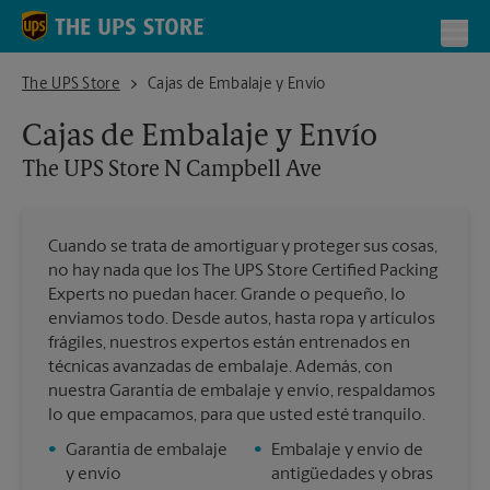
Skip to content
Return to Nav
Toggl
The UPS Store N Campbell Ave
The UPS Store
Cajas de Embalaje y Envío
Cajas de Embalaje y Envío
The UPS Store
N Campbell Ave
Cuando se trata de amortiguar y proteger sus cosas,
no hay nada que los The UPS Store Certified Packing
Experts no puedan hacer. Grande o pequeño, lo
enviamos todo. Desde autos, hasta ropa y artículos
frágiles, nuestros expertos están entrenados en
técnicas avanzadas de embalaje. Además, con
nuestra Garantía de embalaje y envío, respaldamos
lo que empacamos, para que usted esté tranquilo.
•
Garantía de embalaje
•
Embalaje y envío de
y envío
antigüedades y obras