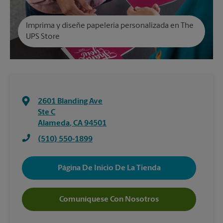
Imprima y diseñe papelería personalizada en The
UPS Store
2601 Blanding Ave
Ste C
Alameda
,
CA
94501
(510) 550-1899
Página De Inicio De La Tienda
Comuníquese Con Nosotros