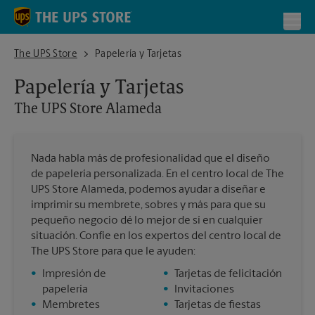
Skip to content
Return to Nav
Toggl
The UPS Store Alameda
The UPS Store
Papelería y Tarjetas
Papelería y Tarjetas
The UPS Store
Alameda
Nada habla más de profesionalidad que el diseño
de papelería personalizada. En el centro local de The
UPS Store Alameda, podemos ayudar a diseñar e
imprimir su membrete, sobres y más para que su
pequeño negocio dé lo mejor de sí en cualquier
situación. Confíe en los expertos del centro local de
The UPS Store para que le ayuden:
•
Impresión de
•
Tarjetas de felicitación
papelería
•
Invitaciones
•
Membretes
•
Tarjetas de fiestas