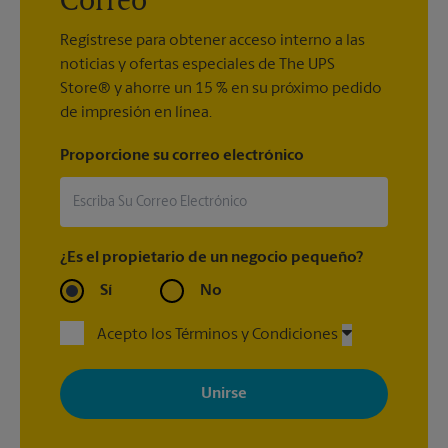
Correo
Regístrese para obtener acceso interno a las
noticias y ofertas especiales de The UPS
Store® y ahorre un 15 % en su próximo pedido
de impresión en línea.
Proporcione su correo electrónico
¿Es el propietario de un negocio pequeño?
Sí
No
Acepto los Términos y Condiciones
Al registrarse, acepta recibir correos electrónicos de The UPS
Store con noticias, ofertas especiales, promociones y mensajes
adaptados a sus intereses. Puede darse de baja en cualquier
momento. Para más información, consulte nuestra política de
privacidad. Los centros están bajo la titularidad y la gestión
independiente de franquiciados. Varias ofertas pueden estar