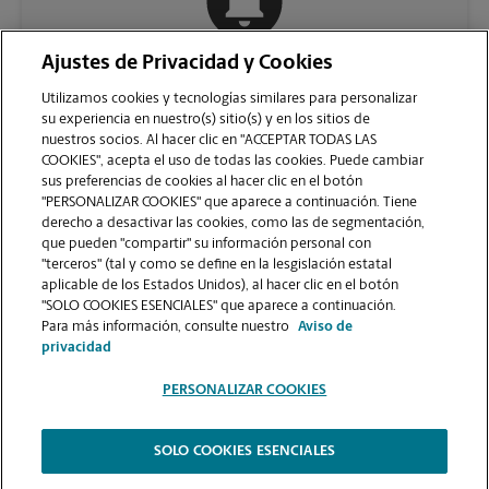
Ajustes de Privacidad y Cookies
COMUNÍQUESE CON NOSOTROS
Utilizamos cookies y tecnologías similares para personalizar
su experiencia en nuestro(s) sitio(s) y en los sitios de
nuestros socios. Al hacer clic en "ACCEPTAR TODAS LAS
COOKIES", acepta el uso de todas las cookies. Puede cambiar
sus preferencias de cookies al hacer clic en el botón
"PERSONALIZAR COOKIES" que aparece a continuación. Tiene
derecho a desactivar las cookies, como las de segmentación,
que pueden "compartir" su información personal con
"terceros" (tal y como se define en la lesgislación estatal
aplicable de los Estados Unidos), al hacer clic en el botón
"SOLO COOKIES ESENCIALES" que aparece a continuación.
VER LA PÁGINA DE LA TIENDA
Para más información, consulte nuestro
Aviso de
privacidad
PERSONALIZAR COOKIES
SOLO COOKIES ESENCIALES
Copyright © 1994-
2026
.
The UPS Store
|
Aviso de Privacidad
|
Términos de Uso del Sitio Web
|