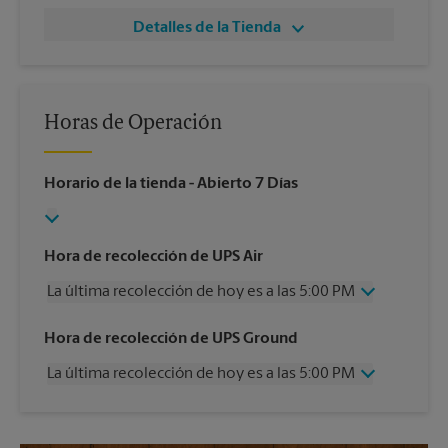
Detalles de la Tienda
Horas de Operación
Horario de la tienda
- Abierto 7 Días
Hora de recolección de UPS Air
La última recolección de hoy es a las 5:00 PM
Miércoles
5:00 PM
Hora de recolección de UPS Ground
Jueves
5:00 PM
La última recolección de hoy es a las 5:00 PM
Viernes
5:00 PM
Sábado
4:00 PM
Miércoles
5:00 PM
Domingo
Sin Recolección
Jueves
5:00 PM
Lunes
5:00 PM