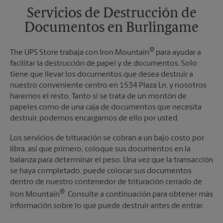
Domingo
Sin Recolección
Servicios de Destrucción de
Lunes
5:35 PM
Documentos en Burlingame
Martes
5:35 PM
®
The UPS Store trabaja con Iron Mountain
para ayudar a
facilitar la destrucción de papel y de documentos. Solo
tiene que llevar los documentos que desea destruir a
nuestro conveniente centro en 1534 Plaza Ln, y nosotros
haremos el resto. Tanto si se trata de un montón de
papeles como de una caja de documentos que necesita
destruir, podemos encargarnos de ello por usted.
Los servicios de trituración se cobran a un bajo costo por
libra, así que primero, coloque sus documentos en la
balanza para determinar el peso. Una vez que la transacción
se haya completado, puede colocar sus documentos
dentro de nuestro contenedor de trituración cerrado de
®
Iron Mountain
. Consulte a continuación para obtener más
información sobre lo que puede destruir antes de entrar.