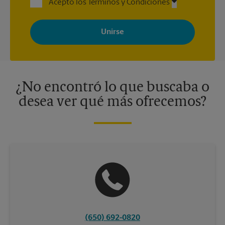
Acepto los Términos y Condiciones
Al registrarse, acepta recibir correos electrónicos de The UPS
Store con noticias, ofertas especiales, promociones y mensajes
adaptados a sus intereses. Puede darse de baja en cualquier
momento. Para más información, consulte nuestra política de
privacidad. Los centros están bajo la titularidad y la gestión
independiente de franquiciados. Varias ofertas pueden estar
disponibles solo en algunos centros participantes. Para más
información, contacte al centro The UPS Store en su ciudad.
¿No encontró lo que buscaba o
desea ver qué más ofrecemos?
(650) 692-0820