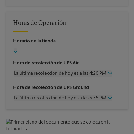
Horas de Operación
Horario de la tienda
Hora de recolección de UPS Air
La última recolección de hoy es a las 4:20 PM
Miércoles
4:20 PM
Hora de recolección de UPS Ground
Jueves
4:20 PM
La última recolección de hoy es a las 5:35 PM
Viernes
4:20 PM
Sábado
1:00 PM
Miércoles
5:35 PM
Domingo
Sin Recolección
Jueves
5:35 PM
Lunes
4:20 PM
Viernes
5:35 PM
Martes
4:20 PM
Sábado
Sin Recolección