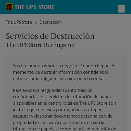
Skip to content
Return to Nav
Toggl
The UPS Store Burlingame
The UPS Store
Destrucción
Servicios de Destrucción
The UPS Store
Burlingame
Sus documentos son su negocio. Cuando llegue el
momento de destruir información confidencial,
debe recurrir a alguien en quien pueda confiar.
Para ayudar a resguardar su información
confidencial, los servicios de trituración de papel
disponibles en el centro local de The UPS Store son
justo lo que necesita para ayudar a proteger,
asegurar y desechar documentos personales y de
propiedad exclusiva. Acuda a nosotros para la
trituración de papel así como para la eliminación de