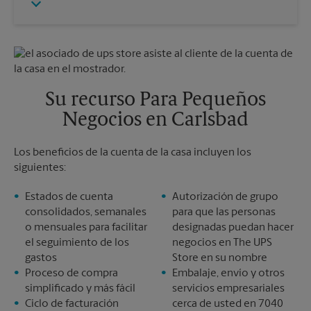
Viernes
5:00 PM
Martes
5:00 PM
Sábado
Sin Recolección
Domingo
Sin Recolección
Lunes
5:00 PM
Martes
5:00 PM
Su recurso Para Pequeños
Negocios en Carlsbad
Los beneficios de la cuenta de la casa incluyen los
siguientes:
Estados de cuenta
Autorización de grupo
consolidados, semanales
para que las personas
o mensuales para facilitar
designadas puedan hacer
el seguimiento de los
negocios en The UPS
gastos
Store en su nombre
Proceso de compra
Embalaje, envío y otros
simplificado y más fácil
servicios empresariales
Ciclo de facturación
cerca de usted en 7040