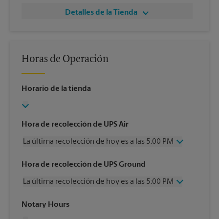
Detalles de la Tienda
Horas de Operación
Horario de la tienda
Hora de recolección de UPS Air
La última recolección de hoy es a las 5:00 PM
Miércoles
5:00 PM
Hora de recolección de UPS Ground
Jueves
5:00 PM
La última recolección de hoy es a las 5:00 PM
Viernes
5:00 PM
Sábado
1:30 PM
Miércoles
5:00 PM
Notary Hours
Domingo
Sin Recolección
Jueves
5:00 PM
Lunes
5:00 PM