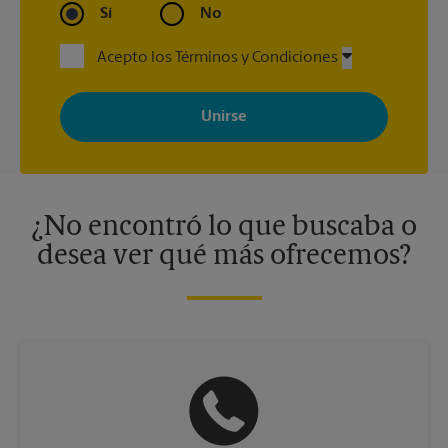
Sí
No
Acepto los Términos y Condiciones
Al registrarse, acepta recibir correos electrónicos de The UPS
Store con noticias, ofertas especiales, promociones y mensajes
adaptados a sus intereses. Puede darse de baja en cualquier
momento. Para más información, consulte nuestra política de
privacidad. Los centros están bajo la titularidad y la gestión
independiente de franquiciados. Varias ofertas pueden estar
disponibles solo en algunos centros participantes. Para más
información, contacte al centro The UPS Store en su ciudad.
¿No encontró lo que buscaba o
desea ver qué más ofrecemos?