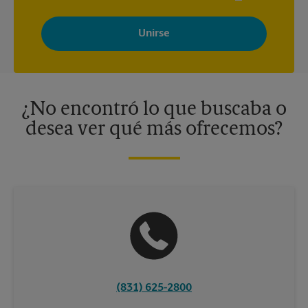
Al registrarse, acepta recibir correos electrónicos de The UPS
Store con noticias, ofertas especiales, promociones y mensajes
adaptados a sus intereses. Puede darse de baja en cualquier
momento. Para más información, consulte nuestra política de
privacidad. Los centros están bajo la titularidad y la gestión
independiente de franquiciados. Varias ofertas pueden estar
disponibles solo en algunos centros participantes. Para más
información, contacte al centro The UPS Store en su ciudad.
¿No encontró lo que buscaba o
desea ver qué más ofrecemos?
(831) 625-2800