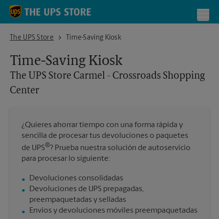
Skip to content
Return to Nav
Toggl
The UPS Store Carmel - Crossroads Shopping Center
The UPS Store
Time-Saving Kiosk
Time-Saving Kiosk
The UPS Store
Carmel - Crossroads Shopping
Center
¿Quieres ahorrar tiempo con una forma rápida y
sencilla de procesar tus devoluciones o paquetes
®
de UPS
? Prueba nuestra solución de autoservicio
para procesar lo siguiente:
Devoluciones consolidadas
Devoluciones de UPS prepagadas,
preempaquetadas y selladas
Envíos y devoluciones móviles preempaquetadas