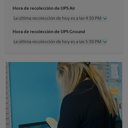
Hora de recolección de UPS Air
La última recolección de hoy es a las 4:30 PM
Miércoles
4:30 PM
Hora de recolección de UPS Ground
Jueves
4:30 PM
La última recolección de hoy es a las 5:30 PM
Viernes
4:30 PM
Sábado
1:00 PM
Miércoles
5:30 PM
Domingo
Sin Recolección
Jueves
5:30 PM
Lunes
4:30 PM
Viernes
5:30 PM
Martes
4:30 PM
Sábado
Sin Recolección
Domingo
Sin Recolección
Lunes
5:30 PM
Martes
5:30 PM