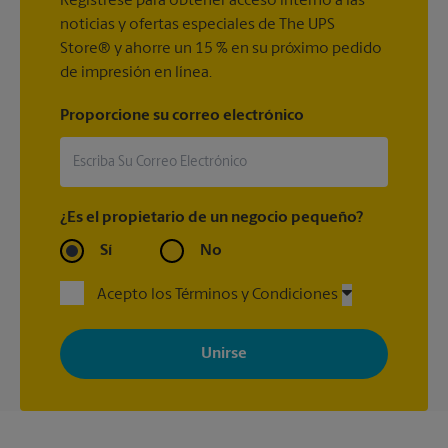
Regístrese para obtener acceso interno a las
noticias y ofertas especiales de The UPS
Store® y ahorre un 15 % en su próximo pedido
de impresión en línea.
Proporcione su correo electrónico
¿Es el propietario de un negocio pequeño?
Sí
No
Acepto los Términos y Condiciones
Al registrarse, acepta recibir correos electrónicos de The UPS
Store con noticias, ofertas especiales, promociones y mensajes
adaptados a sus intereses. Puede darse de baja en cualquier
momento. Para más información, consulte nuestra política de
privacidad. Los centros están bajo la titularidad y la gestión
independiente de franquiciados. Varias ofertas pueden estar
disponibles solo en algunos centros participantes. Para más
información, contacte al centro The UPS Store en su ciudad.