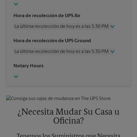
Hora de recolección de UPS Air
La última recolección de hoy es a las 5:30 PM
Miércoles
5:30 PM
Hora de recolección de UPS Ground
Jueves
5:30 PM
La última recolección de hoy es a las 5:30 PM
Viernes
5:30 PM
Sábado
3:00 PM
Miércoles
5:30 PM
Notary Hours
Domingo
Sin Recolección
Jueves
5:30 PM
Lunes
5:30 PM
Viernes
5:30 PM
Martes
5:30 PM
Sábado
3:00 PM
Domingo
Sin Recolección
Lunes
5:30 PM
Martes
5:30 PM
¿Necesita Mudar Su Casa u
Oficina?
Tenemos los Suministros que Necesita