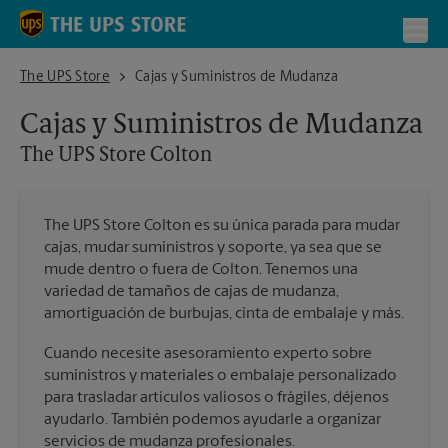
Skip to content
Return to Nav
Toggl
The UPS Store Colton
The UPS Store
Cajas y Suministros de Mudanza
Cajas y Suministros de Mudanza
The UPS Store
Colton
The UPS Store Colton es su única parada para mudar
cajas, mudar suministros y soporte, ya sea que se
mude dentro o fuera de Colton. Tenemos una
variedad de tamaños de cajas de mudanza,
amortiguación de burbujas, cinta de embalaje y más.
Cuando necesite asesoramiento experto sobre
suministros y materiales o embalaje personalizado
para trasladar artículos valiosos o frágiles, déjenos
ayudarlo. También podemos ayudarle a organizar
servicios de mudanza profesionales.