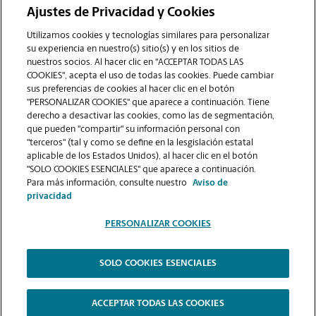
Ajustes de Privacidad y Cookies
COMUNÍQUESE CON NOSOTROS
Utilizamos cookies y tecnologías similares para personalizar
su experiencia en nuestro(s) sitio(s) y en los sitios de
nuestros socios. Al hacer clic en "ACCEPTAR TODAS LAS
COOKIES", acepta el uso de todas las cookies. Puede cambiar
sus preferencias de cookies al hacer clic en el botón
"PERSONALIZAR COOKIES" que aparece a continuación. Tiene
derecho a desactivar las cookies, como las de segmentación,
que pueden "compartir" su información personal con
"terceros" (tal y como se define en la lesgislación estatal
aplicable de los Estados Unidos), al hacer clic en el botón
"SOLO COOKIES ESENCIALES" que aparece a continuación.
VER LA PÁGINA DE LA TIENDA
Para más información, consulte nuestro
Aviso de
privacidad
PERSONALIZAR COOKIES
SOLO COOKIES ESENCIALES
Copyright © 1994-
2026
.
The UPS Store
|
Aviso de Privacidad
|
Términos de Uso del Sitio Web
|
Contraste Alto
ACCEPTAR TODAS LAS COOKIES
PERSONALIZAR COOKIES