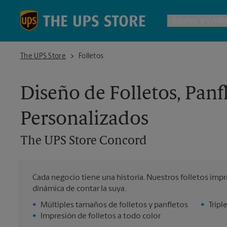
Skip to content
Return to Nav
Envios y Emba
The UPS Store Concord
The UPS Store
Folletos
Envío d
Diseño de Folletos, Panf
Cajas de
Personalizados
Servicio
The UPS Store
Concord
Envío In
Cada negocio tiene una historia. Nuestros folletos imp
dinámica de contar la suya.
Todos l
•
Múltiples tamaños de folletos y panfletos
•
Tripl
•
Impresión de folletos a todo color