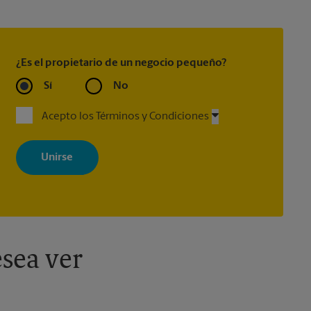
¿Es el propietario de un negocio pequeño?
Sí
No
Acepto los Términos y Condiciones
Al registrarse, acepta recibir correos electrónicos de The UPS Store
con noticias, ofertas especiales, promociones y mensajes
adaptados a sus intereses. Puede darse de baja en cualquier
momento. Para más información, consulte nuestra política de
privacidad. Los centros están bajo la titularidad y la gestión
independiente de franquiciados. Varias ofertas pueden estar
disponibles solo en algunos centros participantes. Para más
información, contacte al centro The UPS Store en su ciudad.
sea ver