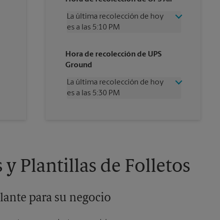
La última recolección de hoy
es a las 5:10 PM
Miércoles
5:10 PM
Hora de recolección de UPS
Jueves
5:10 PM
Ground
Viernes
5:10 PM
Sábado
2:00 PM
La última recolección de hoy
Domingo
Sin Recolección
es a las 5:30 PM
Lunes
5:10 PM
Martes
5:10 PM
Miércoles
5:30 PM
Jueves
5:30 PM
Viernes
5:30 PM
Sábado
Sin Recolección
Domingo
Sin Recolección
y Plantillas de Folletos
Lunes
5:30 PM
Martes
5:30 PM
lante para su negocio