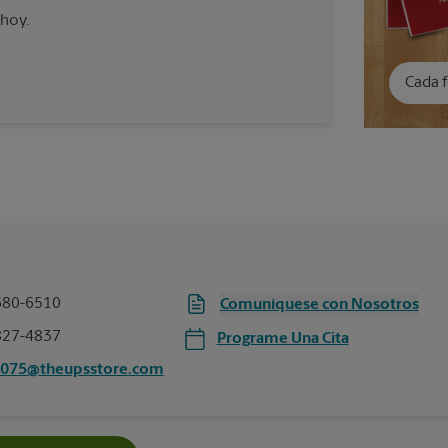
 hoy.
Cada f
680-6510
Comuníquese con Nosotros
827-4837
Programe Una Cita
0075@theupsstore.com