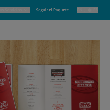
ás Servicios
Seguir el Paquete
EN
ES
Alternar el idiom
lanos e Impresión Arquitectónica
Notary
Cuentas de la Casa
apelería y Tarjetas
Destrucción
Envío de Faxes y
Escaneos
ancartas, Carteles y Letreros
Fotos de Pasaporte
Time-Saving Kiosk
Impresión de Pancartas
Impresión de Carteles
Impresión de Letreros