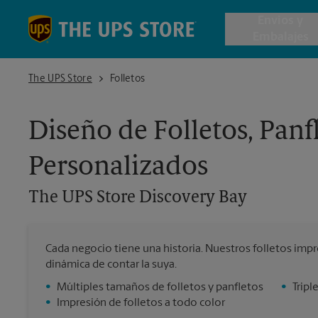
Skip to content
Return to Nav
Envios y
Embalajes
The UPS Store Discovery Bay
The UPS Store
Folletos
Envío de 
Diseño de Folletos, Panf
Cajas de 
Personalizados
Servicios 
The UPS Store
Discovery Bay
Envío Inte
Cada negocio tiene una historia. Nuestros folletos imp
dinámica de contar la suya.
Todos los
•
Múltiples tamaños de folletos y panfletos
•
Tripl
•
Impresión de folletos a todo color