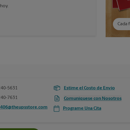
 hoy.
Cada f
240-5631
Estime el Costo de Envío
240-7631
Comuníquese con Nosotros
4406@theupsstore.com
Programe Una Cita