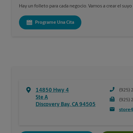
Hay un folleto para cada negocio. Vamos a crear el suyo
Programe Una Cita
14850 Hwy 4
(925) 
Ste A
(925) 
Discovery Bay
,
CA
94505
store