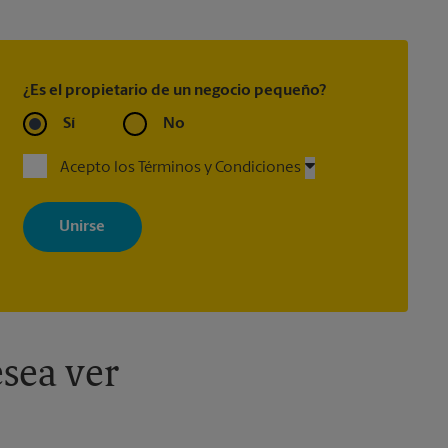
¿Es el propietario de un negocio pequeño?
Sí
No
Acepto los Términos y Condiciones
Al registrarse, acepta recibir correos electrónicos de The UPS Store
con noticias, ofertas especiales, promociones y mensajes
adaptados a sus intereses. Puede darse de baja en cualquier
momento. Para más información, consulte nuestra política de
privacidad. Los centros están bajo la titularidad y la gestión
independiente de franquiciados. Varias ofertas pueden estar
disponibles solo en algunos centros participantes. Para más
información, contacte al centro The UPS Store en su ciudad.
sea ver