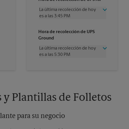
La última recolección de hoy
es a las 3:45 PM
Miércoles
3:45 PM
Hora de recolección de UPS
Jueves
3:45 PM
Ground
Viernes
3:45 PM
Sábado
1:15 PM
La última recolección de hoy
Domingo
Sin Recolección
es a las 5:30 PM
Lunes
3:45 PM
Martes
3:45 PM
Miércoles
5:30 PM
Jueves
5:30 PM
Viernes
5:30 PM
Sábado
Sin Recolección
Domingo
Sin Recolección
y Plantillas de Folletos
Lunes
5:30 PM
Martes
5:30 PM
lante para su negocio