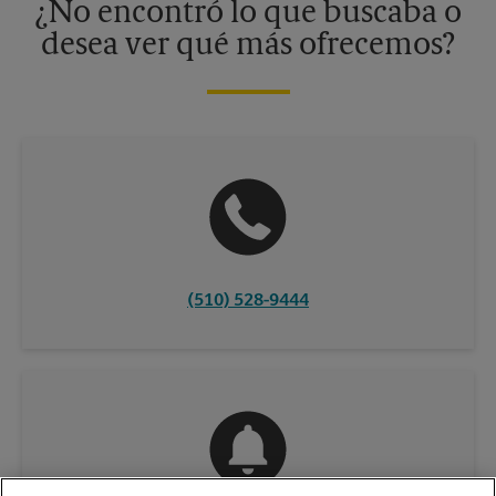
¿No encontró lo que buscaba o
desea ver qué más ofrecemos?
(510) 528-9444