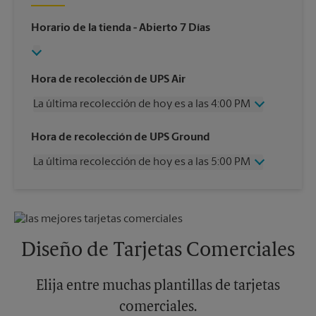
Horario de la tienda
- Abierto 7 Días
Hora de recolección de UPS Air
La última recolección de hoy es a las 4:00 PM
Miércoles
4:00 PM
Hora de recolección de UPS Ground
Jueves
4:00 PM
La última recolección de hoy es a las 5:00 PM
Viernes
4:00 PM
Sábado
2:00 PM
Miércoles
5:00 PM
Domingo
Sin Recolección
Jueves
5:00 PM
Lunes
4:00 PM
Viernes
5:00 PM
Martes
4:00 PM
Sábado
Sin Recolección
Diseño de Tarjetas Comerciales
Domingo
Sin Recolección
Lunes
5:00 PM
Martes
Elija entre muchas plantillas de tarjetas
5:00 PM
comerciales.