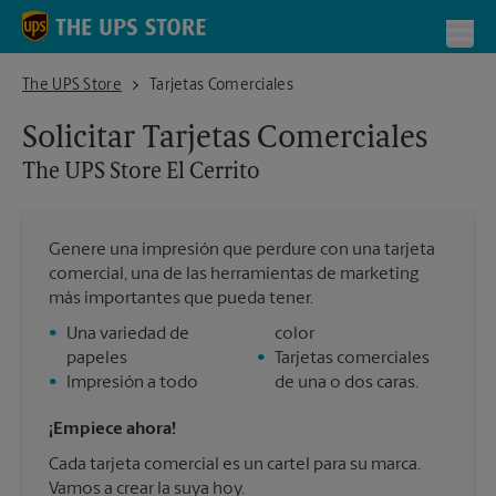
Skip to content
Return to Nav
Toggl
The UPS Store El Cerrito
The UPS Store
Tarjetas Comerciales
Solicitar Tarjetas Comerciales
The UPS Store
El Cerrito
Genere una impresión que perdure con una tarjeta
comercial, una de las herramientas de marketing
más importantes que pueda tener.
•
Una variedad de
color
papeles
•
Tarjetas comerciales
•
Impresión a todo
de una o dos caras.
¡Empiece ahora!
Cada tarjeta comercial es un cartel para su marca.
Vamos a crear la suya hoy.