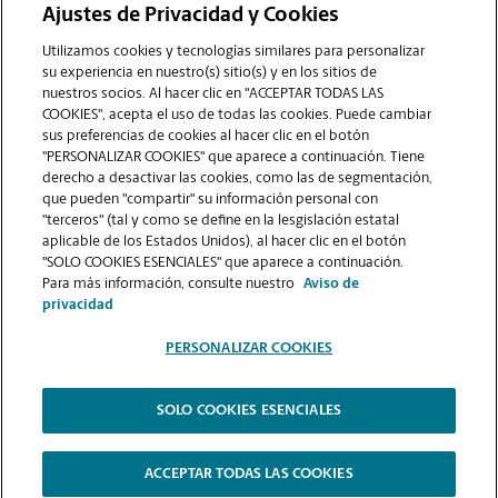
Ajustes de Privacidad y Cookies
COMUNÍQUESE CON NOSOTROS
Utilizamos cookies y tecnologías similares para personalizar
su experiencia en nuestro(s) sitio(s) y en los sitios de
nuestros socios. Al hacer clic en "ACCEPTAR TODAS LAS
COOKIES", acepta el uso de todas las cookies. Puede cambiar
sus preferencias de cookies al hacer clic en el botón
"PERSONALIZAR COOKIES" que aparece a continuación. Tiene
derecho a desactivar las cookies, como las de segmentación,
que pueden "compartir" su información personal con
"terceros" (tal y como se define en la lesgislación estatal
aplicable de los Estados Unidos), al hacer clic en el botón
"SOLO COOKIES ESENCIALES" que aparece a continuación.
VER LA PÁGINA DE LA TIENDA
Para más información, consulte nuestro
Aviso de
privacidad
PERSONALIZAR COOKIES
SOLO COOKIES ESENCIALES
Copyright © 1994-
2026
.
The UPS Store
|
Aviso de Privacidad
|
Términos de Uso del Sitio Web
|
Contraste Alto
ACCEPTAR TODAS LAS COOKIES
PERSONALIZAR COOKIES