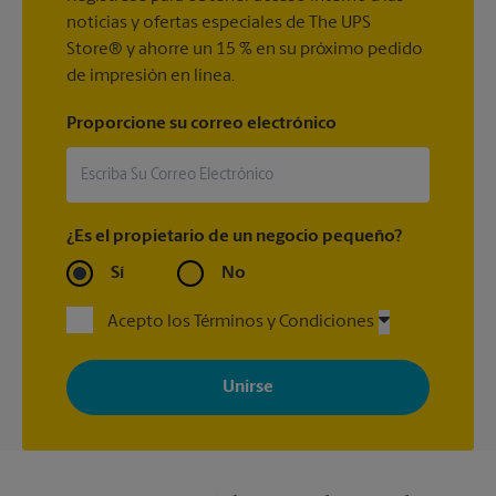
noticias y ofertas especiales de The UPS
Store® y ahorre un 15 % en su próximo pedido
de impresión en línea.
Proporcione su correo electrónico
¿Es el propietario de un negocio pequeño?
Sí
No
Acepto los Términos y Condiciones
Al registrarse, acepta recibir correos electrónicos de The UPS
Store con noticias, ofertas especiales, promociones y mensajes
adaptados a sus intereses. Puede darse de baja en cualquier
momento. Para más información, consulte nuestra política de
privacidad. Los centros están bajo la titularidad y la gestión
independiente de franquiciados. Varias ofertas pueden estar
disponibles solo en algunos centros participantes. Para más
información, contacte al centro The UPS Store en su ciudad.