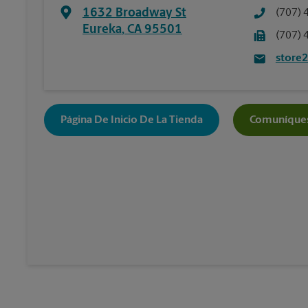
1632 Broadway St
(707) 
Eureka
,
CA
95501
(707) 
store
Página De Inicio De La Tienda
Comuníques