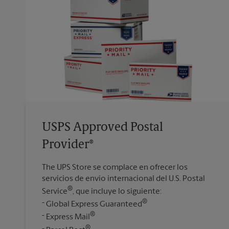
USPS Approved Postal
Provider®
The UPS Store se complace en ofrecer los
servicios de envío internacional del U.S. Postal
®
Service
, que incluye lo siguiente:
®
Global Express Guaranteed
®
Express Mail
®