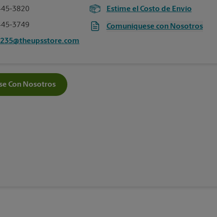
445-3820
Estime el Costo de Envío
445-3749
Comuníquese con Nosotros
2235@theupsstore.com
e Con Nosotros