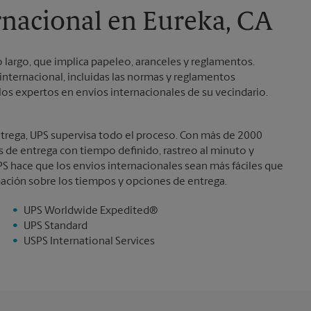
Domingo
Sin Recolección
ernacional en Eureka, CA
Lunes
5:00 PM
Martes
5:00 PM
 largo, que implica papeleo, aranceles y reglamentos.
nternacional, incluidas las normas y reglamentos
os expertos en envíos internacionales de su vecindario.
ntrega, UPS supervisa todo el proceso. Con más de 2000
es de entrega con tiempo definido, rastreo al minuto y
S hace que los envíos internacionales sean más fáciles que
ación sobre los tiempos y opciones de entrega.
UPS Worldwide Expedited®
UPS Standard
USPS International Services