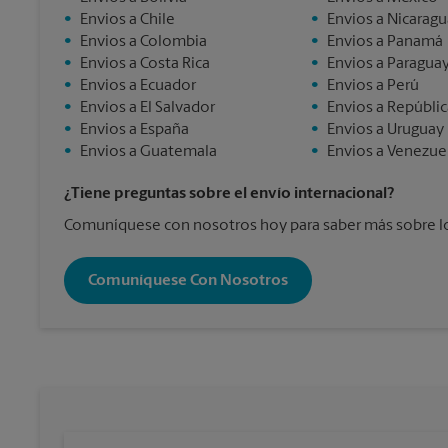
•
Envios a Chile
•
Envios a Nicaragu
•
Envios a Colombia
•
Envios a Panamá
•
Envios a Costa Rica
•
Envios a Paragua
•
Envios a Ecuador
•
Envios a Perú
•
Envios a El Salvador
•
Envios a Repúbli
•
Envios a España
•
Envios a Uruguay
•
Envios a Guatemala
•
Envios a Venezue
¿Tiene preguntas sobre el envío internacional?
Comuníquese con nosotros hoy para saber más sobre los
Comuníquese Con Nosotros