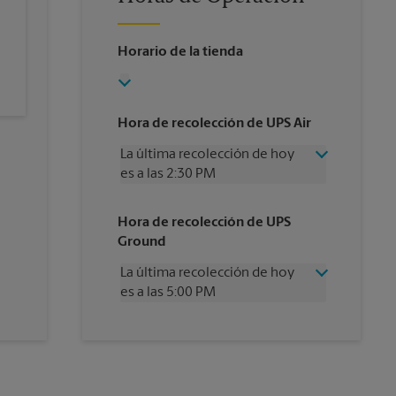
Horario de la tienda
Hora de recolección de UPS Air
La última recolección de hoy
es a las 2:30 PM
Miércoles
2:30 PM
Hora de recolección de UPS
Jueves
2:30 PM
Ground
Viernes
2:30 PM
Sábado
Sin Recolección
La última recolección de hoy
Domingo
Sin Recolección
es a las 5:00 PM
Lunes
2:30 PM
Martes
2:30 PM
Miércoles
5:00 PM
Jueves
5:00 PM
Viernes
5:00 PM
Sábado
Sin Recolección