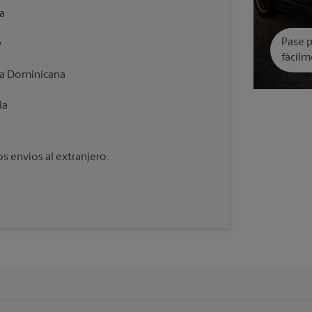
a
Pase p
y
fácilm
ca Dominicana
la
 envíos al extranjero.