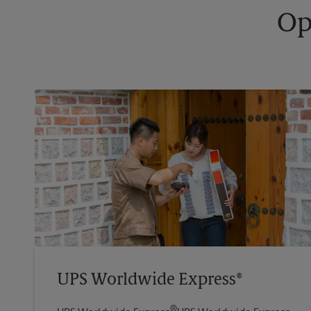
Op
UPS Worldwide Express®
®