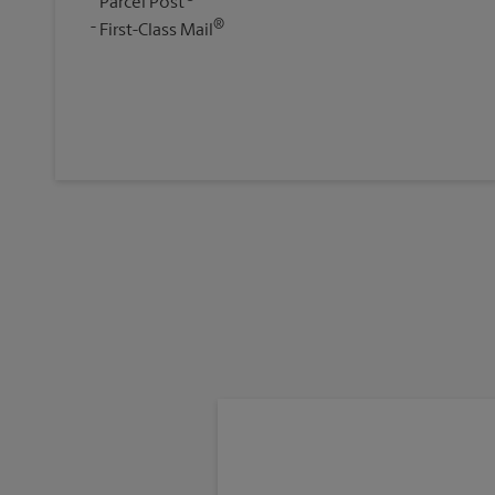
Parcel Post
®
First-Class Mail