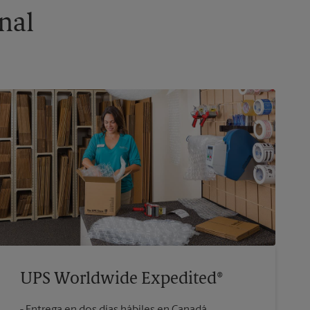
nal
UPS Worldwide Expedited®