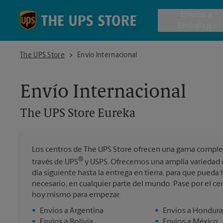
Skip to content
Return to Nav
Envios y
Embalajes
The UPS Store Eureka
The UPS Store
Envío Internacional
Envío de 
Envío Internacional
Cajas de 
The UPS Store
Eureka
Servicios 
Los centros de The UPS Store ofrecen una gama completa
Envío Inte
®
través de UPS
y USPS. Ofrecemos una amplia variedad d
día siguiente hasta la entrega en tierra, para que pueda
necesario, en cualquier parte del mundo. Pase por el c
hoy mismo para empezar.
Todos los
•
Envios a Argentina
•
Envios a Hondura
•
Envios a Bolivia
•
Envios a México