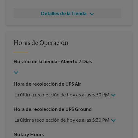
Detalles de la Tienda
Horas de Operación
Horario de la tienda
- Abierto 7 Días
Hora de recolección de UPS Air
La última recolección de hoy es a las 5:30 PM
Miércoles
5:30 PM
Hora de recolección de UPS Ground
Jueves
5:30 PM
La última recolección de hoy es a las 5:30 PM
Viernes
5:30 PM
Sábado
2:00 PM
Miércoles
5:30 PM
Notary Hours
Domingo
Sin Recolección