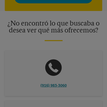
momento. Para más información, consulte nuestra política de
privacidad. Los centros están bajo la titularidad y la gestión
independiente de franquiciados. Varias ofertas pueden estar
disponibles solo en algunos centros participantes. Para más
información, contacte al centro The UPS Store en su ciudad.
¿No encontró lo que buscaba o
desea ver qué más ofrecemos?
(916) 983-3060