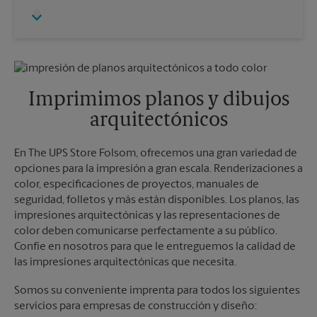
Jueves
5:30 PM
Lunes
5:30 PM
Viernes
5:30 PM
Martes
5:30 PM
Sábado
Sin Recolección
Domingo
Sin Recolección
Lunes
5:30 PM
Martes
5:30 PM
Imprimimos planos y dibujos
arquitectónicos
En The UPS Store Folsom, ofrecemos una gran variedad de
opciones para la impresión a gran escala. Renderizaciones a
color, especificaciones de proyectos, manuales de
seguridad, folletos y más están disponibles. Los planos, las
impresiones arquitectónicas y las representaciones de
color deben comunicarse perfectamente a su público.
Confíe en nosotros para que le entreguemos la calidad de
las impresiones arquitectónicas que necesita.
Somos su conveniente imprenta para todos los siguientes
servicios para empresas de construcción y diseño: