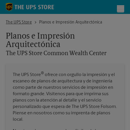
Skip to content
Return to Nav
Toggl
The UPS Store Common Wealth Center
The UPS Store
Planos e Impresión Arquitectónica
Planos e Impresión
Arquitectónica
The UPS Store
Common Wealth Center
®
The UPS Store
ofrece con orgullo la impresión y el
escaneo de planos de arquitectura y de ingeniería
como parte de nuestros servicios de impresión en
formato grande. Visítenos para que imprima sus
planos con la atención al detalle y el servicio
personalizado que espera de The UPS Store Folsom.
Piense en nosotros como su imprenta de planos
local.