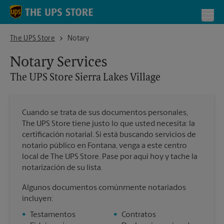
Skip to content
Return to Nav
Toggl
The UPS Store Sierra Lakes Village
The UPS Store
Notary
Notary Services
The UPS Store
Sierra Lakes Village
Cuando se trata de sus documentos personales,
The UPS Store tiene justo lo que usted necesita: la
certificación notarial. Si está buscando servicios de
notario público en Fontana, venga a este centro
local de The UPS Store. Pase por aquí hoy y tache la
notarización de su lista.
Algunos documentos comúnmente notariados
incluyen:
•
Testamentos
•
Contratos