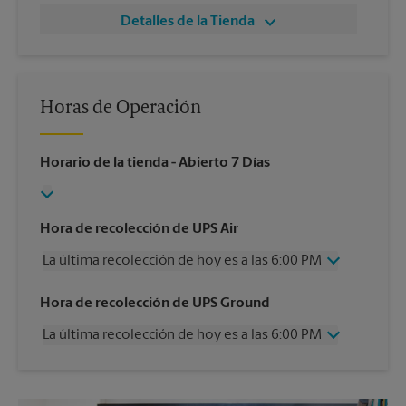
Detalles de la Tienda
Horas de Operación
Horario de la tienda
- Abierto 7 Días
Hora de recolección de UPS Air
La última recolección de hoy es a las 6:00 PM
Miércoles
6:00 PM
Hora de recolección de UPS Ground
Jueves
6:00 PM
La última recolección de hoy es a las 6:00 PM
Viernes
6:00 PM
Sábado
1:30 PM
Miércoles
6:00 PM
Domingo
Sin Recolección
Jueves
6:00 PM
Lunes
6:00 PM