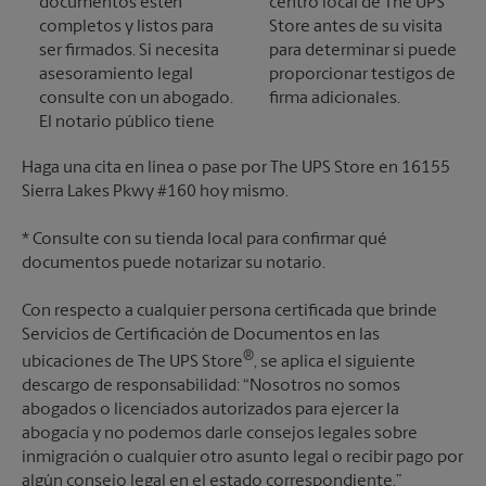
documentos estén
centro local de The UPS
completos y listos para
Store antes de su visita
ser firmados. Si necesita
para determinar si puede
asesoramiento legal
proporcionar testigos de
consulte con un abogado.
firma adicionales.
El notario público tiene
Haga una cita en línea o pase por The UPS Store en 16155
Sierra Lakes Pkwy #160 hoy mismo.
* Consulte con su tienda local para confirmar qué
documentos puede notarizar su notario.
Con respecto a cualquier persona certificada que brinde
Servicios de Certificación de Documentos en las
®
ubicaciones de The UPS Store
, se aplica el siguiente
descargo de responsabilidad: “Nosotros no somos
abogados o licenciados autorizados para ejercer la
abogacía y no podemos darle consejos legales sobre
inmigración o cualquier otro asunto legal o recibir pago por
algún consejo legal en el estado correspondiente.”