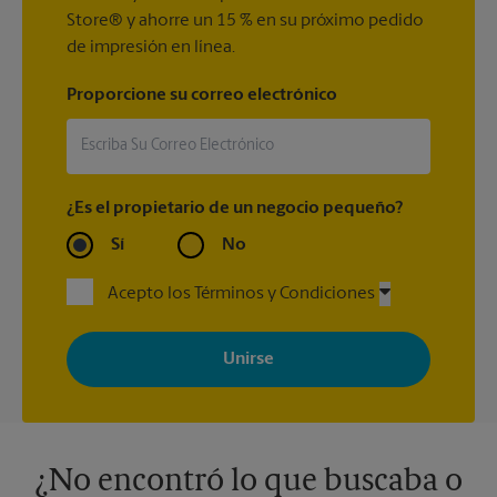
Store® y ahorre un 15 % en su próximo pedido
de impresión en línea.
Proporcione su correo electrónico
¿Es el propietario de un negocio pequeño?
Sí
No
Acepto los Términos y Condiciones
Al registrarse, acepta recibir correos electrónicos de The UPS
Store con noticias, ofertas especiales, promociones y mensajes
adaptados a sus intereses. Puede darse de baja en cualquier
momento. Para más información, consulte nuestra política de
privacidad. Los centros están bajo la titularidad y la gestión
independiente de franquiciados. Varias ofertas pueden estar
disponibles solo en algunos centros participantes. Para más
información, contacte al centro The UPS Store en su ciudad.
¿No encontró lo que buscaba o