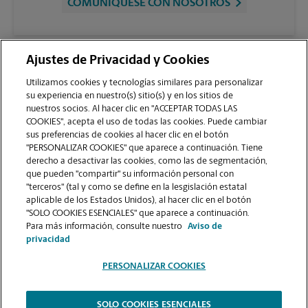
COMUNÍQUESE CON NOSOTROS
Ajustes de Privacidad y Cookies
Utilizamos cookies y tecnologías similares para personalizar
su experiencia en nuestro(s) sitio(s) y en los sitios de
nuestros socios. Al hacer clic en "ACCEPTAR TODAS LAS
COOKIES", acepta el uso de todas las cookies. Puede cambiar
sus preferencias de cookies al hacer clic en el botón
VER LA PÁGINA DE LA TIENDA
"PERSONALIZAR COOKIES" que aparece a continuación. Tiene
derecho a desactivar las cookies, como las de segmentación,
que pueden "compartir" su información personal con
"terceros" (tal y como se define en la lesgislación estatal
aplicable de los Estados Unidos), al hacer clic en el botón
"SOLO COOKIES ESENCIALES" que aparece a continuación.
Para más información, consulte nuestro
Aviso de
Copyright © 1994-
2026
.
privacidad
Como es un negocio de franquicias, cada centro The UPS Store está bajo la
PERSONALIZAR COOKIES
titularidad y la gestión independiente de franquiciados. The UPS Store Inc.,
como franquiciador, no le ofrece formación notarial al dueño de la franquicia
o a sus empleados. Cada dueño de franquicia determina la capacitación y los
requisitos para obtener la condición notarial de The UPS Store, y estos
SOLO COOKIES ESENCIALES
requisitos deben basarse en las leyes del estado en donde operan.