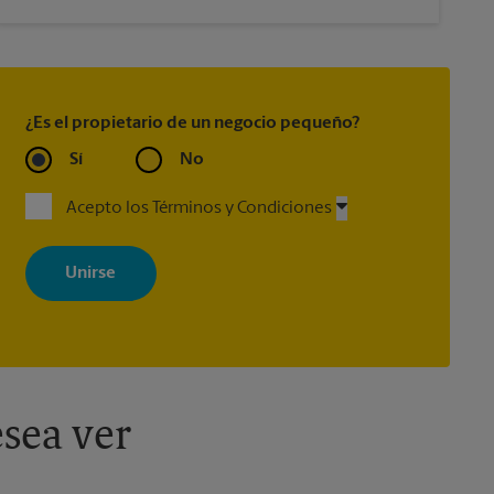
¿Es el propietario de un negocio pequeño?
Sí
No
Acepto los Términos y Condiciones
Al registrarse, acepta recibir correos electrónicos de The UPS Store
con noticias, ofertas especiales, promociones y mensajes
adaptados a sus intereses. Puede darse de baja en cualquier
momento. Para más información, consulte nuestra política de
privacidad. Los centros están bajo la titularidad y la gestión
independiente de franquiciados. Varias ofertas pueden estar
disponibles solo en algunos centros participantes. Para más
información, contacte al centro The UPS Store en su ciudad.
sea ver