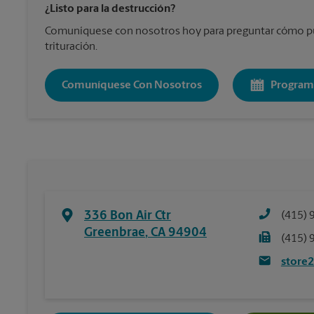
¿Listo para la destrucción?
Comuníquese con nosotros hoy para preguntar cómo pu
trituración.
Comuníquese Con Nosotros
Program
336 Bon Air Ctr
(415) 
Greenbrae
,
CA
94904
(415) 
store