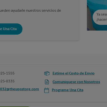
eden ayudarle nuestros servicios de
Ya sea
¡hacem
e Una Cita
925-1555
Estime el Costo de Envío
925-0335
Comuníquese con Nosotros
2032@theupsstore.com
Programe Una Cita