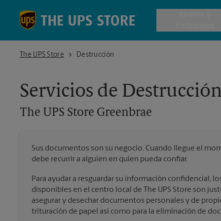
Skip to content
Return to Nav
Envios y
Embalajes
The UPS Store Greenbrae
The UPS Store
Destrucción
Envío de 
Servicios de Destrucció
Cajas de 
The UPS Store
Greenbrae
Servicios 
Sus documentos son su negocio. Cuando llegue el mome
Envío Inte
debe recurrir a alguien en quien pueda confiar.
Para ayudar a resguardar su información confidencial, los
disponibles en el centro local de The UPS Store son just
Todos los
asegurar y desechar documentos personales y de propie
trituración de papel así como para la eliminación de d