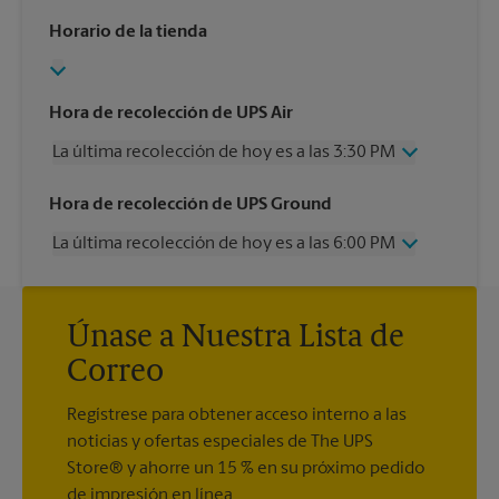
Horario de la tienda
Hora de recolección de UPS Air
La última recolección de hoy es a las 3:30 PM
Miércoles
3:30 PM
Hora de recolección de UPS Ground
Jueves
3:30 PM
La última recolección de hoy es a las 6:00 PM
Viernes
3:30 PM
Sábado
1:00 PM
Miércoles
6:00 PM
Domingo
Sin Recolección
Jueves
6:00 PM
Lunes
3:30 PM
Únase a Nuestra Lista de
Viernes
6:00 PM
Martes
3:30 PM
Sábado
Sin Recolección
Correo
Domingo
Sin Recolección
Lunes
6:00 PM
Regístrese para obtener acceso interno a las
Martes
6:00 PM
noticias y ofertas especiales de The UPS
Store® y ahorre un 15 % en su próximo pedido
de impresión en línea.