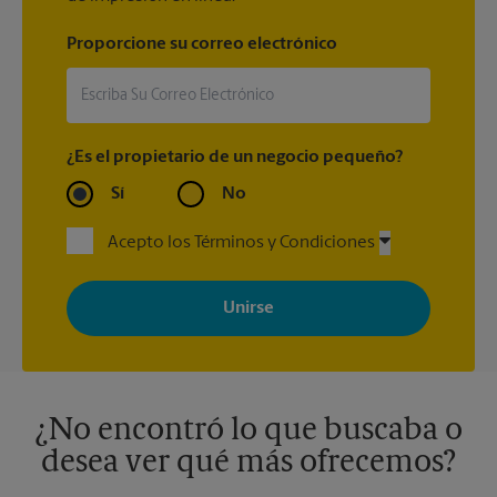
Proporcione su correo electrónico
¿Es el propietario de un negocio pequeño?
Sí
No
Acepto los Términos y Condiciones
Al registrarse, acepta recibir correos electrónicos de The UPS
Store con noticias, ofertas especiales, promociones y mensajes
adaptados a sus intereses. Puede darse de baja en cualquier
momento. Para más información, consulte nuestra política de
privacidad. Los centros están bajo la titularidad y la gestión
independiente de franquiciados. Varias ofertas pueden estar
disponibles solo en algunos centros participantes. Para más
información, contacte al centro The UPS Store en su ciudad.
¿No encontró lo que buscaba o
desea ver qué más ofrecemos?