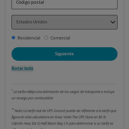
envi
Código postal
Country
Detal
*Cam
Address Type
Residencial
Comercial
Redon
enter
Siguiente
Pe
Borrar todo
Lon
*
La tarifa refleja una estimación de los cargos de transporte e incluye
An
un recargo por combustible.
**
Alt
Nota: La tarifa real de UPS Ground puede ser diferente a la tarifa que
figura en esta calculadora en línea.
Visite The UPS Store en 80 N
Cabrillo Hwy Ste Q Half Moon Bay, CA para determinar si su tarifa es