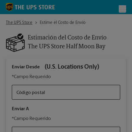
Skip to content
Return to Nav
Toggl
The UPS Store Half Moon Bay
The UPS Store
Estime el Costo de Envío
Estimación del Costo de Envío
The UPS Store
Half Moon Bay
(U.S. Locations Only)
Enviar Desde
Infor
*Campo Requerido
Código postal
Tipo 
Enviar A
Su 
*Campo Requerido
nues
The 