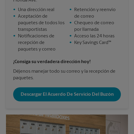
Florida Ave.
•
Una dirección real
•
Retención y reenvío
•
Aceptación de
de correo
paquetes de todos los
•
Chequeo de correo
transportistas
por llamada
•
Notificaciones de
•
Acceso las 24 horas
recepción de
•
Key Savings Card™
paquetes y correo
¡Consiga su verdadera dirección hoy!
Déjenos manejar todo su correo y la recepción de
paquetes.
Descargar El Acuerdo De Servicio Del Buzón