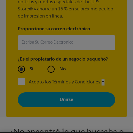
noticias y ofertas especiales de The UPS
Store® y ahorre un 15 % en su próximo pedido
de impresión en línea.
Proporcione su correo electrónico
¿Es el propietario de un negocio pequeño?
Sí
No
Acepto los Términos y Condiciones
Al registrarse, acepta recibir correos electrónicos de The UPS
Store con noticias, ofertas especiales, promociones y mensajes
adaptados a sus intereses. Puede darse de baja en cualquier
momento. Para más información, consulte nuestra política de
privacidad. Los centros están bajo la titularidad y la gestión
independiente de franquiciados. Varias ofertas pueden estar
disponibles solo en algunos centros participantes. Para más
información, contacte al centro The UPS Store en su ciudad.
¿No encontró lo que buscaba o