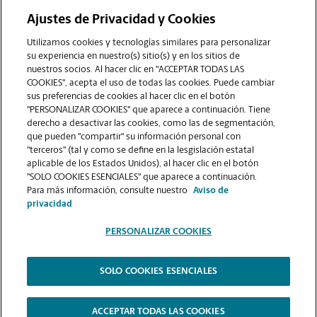
desea ver qué más ofrecemos?
Ajustes de Privacidad y Cookies
Utilizamos cookies y tecnologías similares para personalizar
su experiencia en nuestro(s) sitio(s) y en los sitios de
nuestros socios. Al hacer clic en "ACCEPTAR TODAS LAS
COOKIES", acepta el uso de todas las cookies. Puede cambiar
sus preferencias de cookies al hacer clic en el botón
"PERSONALIZAR COOKIES" que aparece a continuación. Tiene
derecho a desactivar las cookies, como las de segmentación,
que pueden "compartir" su información personal con
"terceros" (tal y como se define en la lesgislación estatal
aplicable de los Estados Unidos), al hacer clic en el botón
"SOLO COOKIES ESENCIALES" que aparece a continuación.
VER LA PÁGINA DE LA TIENDA
Para más información, consulte nuestro
Aviso de
privacidad
PERSONALIZAR COOKIES
SOLO COOKIES ESENCIALES
Copyright © 1994-
2026
.
The UPS Store
|
Aviso de Privacidad
|
Términos de Uso del Sitio Web
|
Contraste Alto
ACCEPTAR TODAS LAS COOKIES