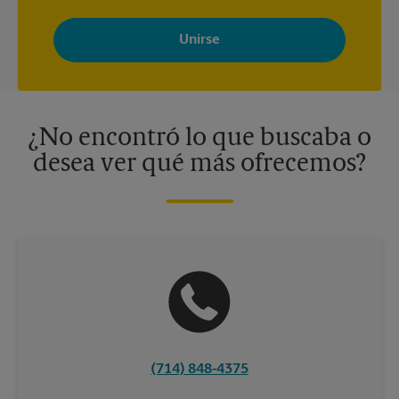
Al registrarse, acepta recibir correos electrónicos de The UPS
Store con noticias, ofertas especiales, promociones y mensajes
adaptados a sus intereses. Puede darse de baja en cualquier
momento. Para más información, consulte nuestra política de
privacidad. Los centros están bajo la titularidad y la gestión
independiente de franquiciados. Varias ofertas pueden estar
disponibles solo en algunos centros participantes. Para más
información, contacte al centro The UPS Store en su ciudad.
¿No encontró lo que buscaba o
desea ver qué más ofrecemos?
(714) 848-4375