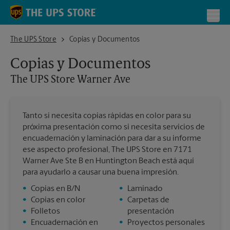
Skip to content
Return to Nav
Toggl
The UPS Store Warner Ave
The UPS Store
Copias y Documentos
Copias y Documentos
The UPS Store
Warner Ave
Tanto si necesita copias rápidas en color para su
próxima presentación como si necesita servicios de
encuadernación y laminación para dar a su informe
ese aspecto profesional, The UPS Store en 7171
Warner Ave Ste B en Huntington Beach está aquí
para ayudarlo a causar una buena impresión.
•
Copias en B/N
•
Laminado
•
Copias en color
•
Carpetas de
•
Folletos
presentación
•
Encuadernación en
•
Proyectos personales