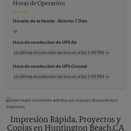
Horas de Operación
Horario de la tienda
- Abierto 7 Días
Hora de recolección de UPS Air
La última recolección de hoy es a las 5:00 PM
Miércoles
5:00 PM
Hora de recolección de UPS Ground
Jueves
5:00 PM
La última recolección de hoy es a las 5:00 PM
Viernes
5:00 PM
Sábado
2:00 PM
Miércoles
5:00 PM
Domingo
Sin Recolección
Jueves
5:00 PM
Lunes
5:00 PM
Viernes
5:00 PM
Martes
5:00 PM
Sábado
Sin Recolección
Domingo
Sin Recolección
Impresión Rápida, Proyectos y
Lunes
5:00 PM
Copias en Huntington Beach,CA
Martes
5:00 PM