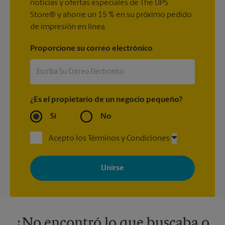
noticias y ofertas especiales de The UPS
Store® y ahorre un 15 % en su próximo pedido
de impresión en línea.
Proporcione su correo electrónico
¿Es el propietario de un negocio pequeño?
Sí
No
Acepto los Términos y Condiciones
Al registrarse, acepta recibir correos electrónicos de The UPS
Store con noticias, ofertas especiales, promociones y mensajes
adaptados a sus intereses. Puede darse de baja en cualquier
momento. Para más información, consulte nuestra política de
privacidad. Los centros están bajo la titularidad y la gestión
independiente de franquiciados. Varias ofertas pueden estar
disponibles solo en algunos centros participantes. Para más
información, contacte al centro The UPS Store en su ciudad.
¿No encontró lo que buscaba o