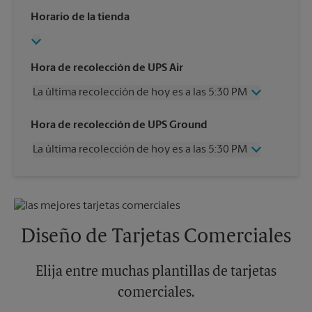
Horario de la tienda
Hora de recolección de UPS Air
La última recolección de hoy es a las 5:30 PM
Miércoles
5:30 PM
Hora de recolección de UPS Ground
Jueves
5:30 PM
La última recolección de hoy es a las 5:30 PM
Viernes
5:30 PM
Sábado
2:00 PM
Miércoles
5:30 PM
Domingo
Sin Recolección
Jueves
5:30 PM
Lunes
5:30 PM
Viernes
5:30 PM
Martes
5:30 PM
Sábado
2:00 PM
Diseño de Tarjetas Comerciales
Domingo
Sin Recolección
Lunes
5:30 PM
Martes
Elija entre muchas plantillas de tarjetas
5:30 PM
comerciales.