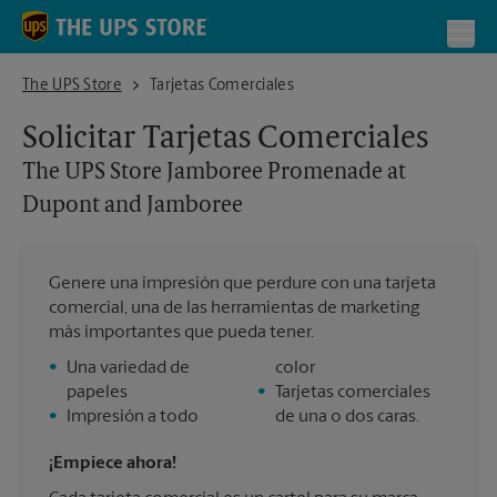
Skip to content
Return to Nav
Toggl
The UPS Store Jamboree Promenade at Dupont and Jamboree
The UPS Store
Tarjetas Comerciales
Solicitar Tarjetas Comerciales
The UPS Store
Jamboree Promenade at
Dupont and Jamboree
Genere una impresión que perdure con una tarjeta
comercial, una de las herramientas de marketing
más importantes que pueda tener.
•
Una variedad de
color
papeles
•
Tarjetas comerciales
•
Impresión a todo
de una o dos caras.
¡Empiece ahora!