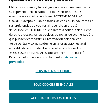
COMUNÍQUESE CON NOSOTROS
Utilizamos cookies y tecnologías similares para personalizar
su experiencia en nuestro(s) sitio(s) y en los sitios de
nuestros socios. Al hacer clic en "ACCEPTAR TODAS LAS
COOKIES", acepta el uso de todas las cookies. Puede cambiar
sus preferencias de cookies al hacer clic en el botón
"PERSONALIZAR COOKIES" que aparece a continuación. Tiene
derecho a desactivar las cookies, como las de segmentación,
que pueden "compartir" su información personal con
"terceros" (tal y como se define en la lesgislación estatal
aplicable de los Estados Unidos), al hacer clic en el botón
"SOLO COOKIES ESENCIALES" que aparece a continuación.
VER LA PÁGINA DE LA TIENDA
Para más información, consulte nuestro
Aviso de
privacidad
PERSONALIZAR COOKIES
SOLO COOKIES ESENCIALES
Copyright © 1994-
2026
.
The UPS Store
|
Aviso de Privacidad
|
Términos de Uso del Sitio Web
|
Contraste Alto
ACCEPTAR TODAS LAS COOKIES
PERSONALIZAR COOKIES