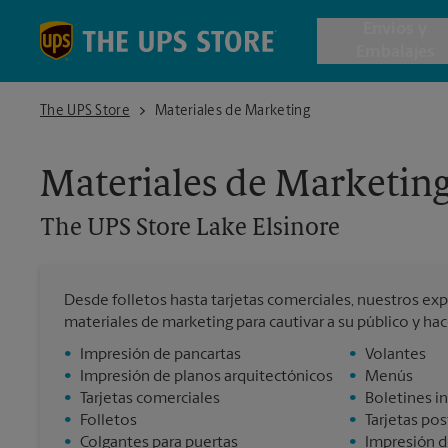
Skip to content
Return to Nav
Envios y
Embalajes
The UPS Store Lake Elsinore
The UPS Store
Materiales de Marketing
Envío de 
Materiales de Marketin
Cajas de 
The UPS Store
Lake Elsinore
Servicios 
Desde folletos hasta tarjetas comerciales, nuestros exp
Envío Inte
materiales de marketing para cautivar a su público y ha
•
Impresión de pancartas
•
Volantes
•
Impresión de planos arquitectónicos
•
Menús
•
Tarjetas comerciales
•
Boletines i
Todos los
•
Folletos
•
Tarjetas pos
•
Colgantes para puertas
•
Impresión d