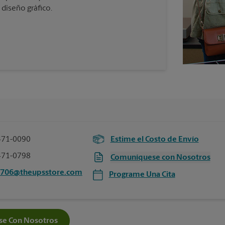
 diseño gráfico.
471-0090
Estime el Costo de Envío
471-0798
Comuníquese con Nosotros
2706@theupsstore.com
Programe Una Cita
e Con Nosotros