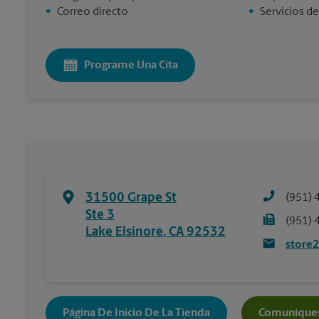
•
Correo directo
•
Servicios de
Programe Una Cita
31500 Grape St
(951) 
Ste 3
(951) 
Lake Elsinore
,
CA
92532
store
Página De Inicio De La Tienda
Comuníques