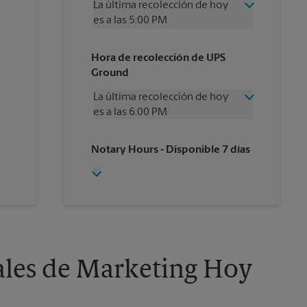
La última recolección de hoy
es a las 5:00 PM
Miércoles
5:00 PM
Hora de recolección de UPS
Jueves
5:00 PM
Ground
Viernes
5:00 PM
Sábado
3:00 PM
La última recolección de hoy
Domingo
Sin Recolección
es a las 6:00 PM
Lunes
5:00 PM
Martes
5:00 PM
Miércoles
6:00 PM
Notary Hours
- Disponible 7 días
Jueves
6:00 PM
Viernes
6:00 PM
Sábado
3:00 PM
Domingo
Sin Recolección
Lunes
6:00 PM
Martes
6:00 PM
ales de Marketing Hoy