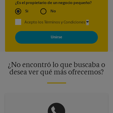
¿Es el propietario de un negocio pequeño?
Sí
No
Acepto los Términos y Condiciones
Al registrarse, acepta recibir correos electrónicos de The UPS
Store con noticias, ofertas especiales, promociones y mensajes
adaptados a sus intereses. Puede darse de baja en cualquier
momento. Para más información, consulte nuestra política de
privacidad. Los centros están bajo la titularidad y la gestión
independiente de franquiciados. Varias ofertas pueden estar
disponibles solo en algunos centros participantes. Para más
información, contacte al centro The UPS Store en su ciudad.
¿No encontró lo que buscaba o
desea ver qué más ofrecemos?