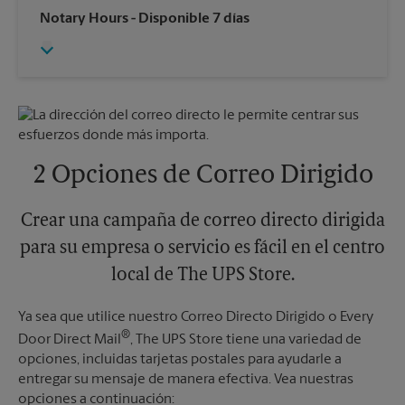
Sábado
4:00 PM
Miércoles
5:45 PM
Notary Hours
- Disponible 7 días
Domingo
Sin Recolección
Jueves
5:45 PM
Lunes
5:45 PM
Viernes
5:45 PM
Martes
5:45 PM
Sábado
Sin Recolección
Domingo
Sin Recolección
Lunes
5:45 PM
Martes
5:45 PM
2 Opciones de Correo Dirigido
Crear una campaña de correo directo dirigida
para su empresa o servicio es fácil en el centro
local de The UPS Store.
Ya sea que utilice nuestro Correo Directo Dirigido o Every
®
Door Direct Mail
, The UPS Store tiene una variedad de
opciones, incluidas tarjetas postales para ayudarle a
entregar su mensaje de manera efectiva. Vea nuestras
opciones a continuación: