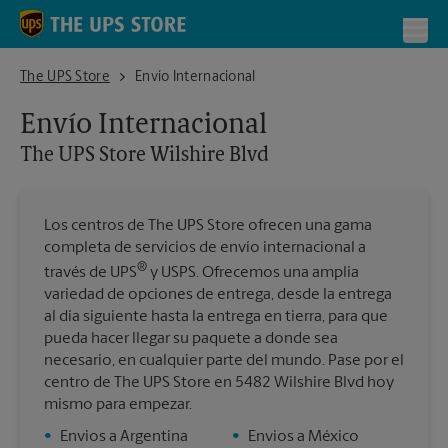
Skip to content
Return to Nav
Toggl
The UPS Store Wilshire Blvd
The UPS Store
Envío Internacional
Envío Internacional
The UPS Store
Wilshire Blvd
Los centros de The UPS Store ofrecen una gama
completa de servicios de envío internacional a
®
través de UPS
y USPS. Ofrecemos una amplia
variedad de opciones de entrega, desde la entrega
al día siguiente hasta la entrega en tierra, para que
pueda hacer llegar su paquete a donde sea
necesario, en cualquier parte del mundo. Pase por el
centro de The UPS Store en 5482 Wilshire Blvd hoy
mismo para empezar.
•
Envios a Argentina
•
Envios a México