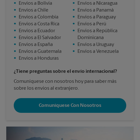
•
Envios a Bolivia
•
Envios a Nicaragua
•
Envios a Chile
•
Envios a Panamá
•
Envios a Colombia
•
Envios a Paraguay
•
Envios a Costa Rica
•
Envios a Perú
•
Envios a Ecuador
•
Envios a República
•
Envios a El Salvador
Dominicana
•
Envios a España
•
Envios a Uruguay
•
Envios a Guatemala
•
Envios a Venezuela
•
Envios a Honduras
¿Tiene preguntas sobre el envío internacional?
Comuníquese con nosotros hoy para saber más
sobre los envíos al extranjero.
Comuníquese Con Nosotros