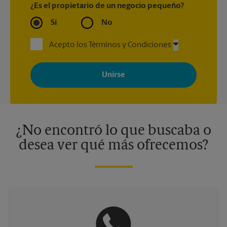
¿Es el propietario de un negocio pequeño?
Sí
No
Acepto los Términos y Condiciones
Al registrarse, acepta recibir correos electrónicos de The UPS
Store con noticias, ofertas especiales, promociones y mensajes
adaptados a sus intereses. Puede darse de baja en cualquier
momento. Para más información, consulte nuestra política de
privacidad. Los centros están bajo la titularidad y la gestión
independiente de franquiciados. Varias ofertas pueden estar
disponibles solo en algunos centros participantes. Para más
información, contacte al centro The UPS Store en su ciudad.
¿No encontró lo que buscaba o
desea ver qué más ofrecemos?