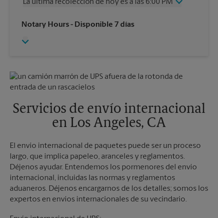
La última recolección de hoy es a las 6:00 PM
Viernes
5:00 PM
Sábado
5:00 PM
Miércoles
6:00 PM
Notary Hours
- Disponible 7 días
Domingo
Sin Recolección
Jueves
6:00 PM
Lunes
5:00 PM
Viernes
6:00 PM
Martes
5:00 PM
Sábado
5:00 PM
Domingo
Sin Recolección
Lunes
6:00 PM
Martes
6:00 PM
Servicios de envío internacional
en Los Angeles, CA
El envío internacional de paquetes puede ser un proceso
largo, que implica papeleo, aranceles y reglamentos.
Déjenos ayudar. Entendemos los pormenores del envío
internacional, incluidas las normas y reglamentos
aduaneros. Déjenos encargarnos de los detalles; somos los
expertos en envíos internacionales de su vecindario.