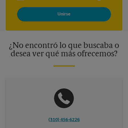
Al registrarse, acepta recibir correos electrónicos de The UPS
Store con noticias, ofertas especiales, promociones y mensajes
adaptados a sus intereses. Puede darse de baja en cualquier
momento. Para más información, consulte nuestra política de
privacidad. Los centros están bajo la titularidad y la gestión
independiente de franquiciados. Varias ofertas pueden estar
disponibles solo en algunos centros participantes. Para más
información, contacte al centro The UPS Store en su ciudad.
¿No encontró lo que buscaba o
desea ver qué más ofrecemos?
(310) 456-6226