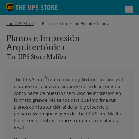
Skip to content
Return to Nav
Toggl
The UPS Store Malibu
The UPS Store
Planos e Impresión Arquitectónica
Planos e Impresión
Arquitectónica
The UPS Store
Malibu
®
The UPS Store
ofrece con orgullo la impresión y el
escaneo de planos de arquitectura y de ingeniería
como parte de nuestros servicios de impresión en
formato grande. Visítenos para que imprima sus
planos con la atención al detalle y el servicio
personalizado que espera de The UPS Store Malibu.
Piense en nosotros como su imprenta de planos
local.