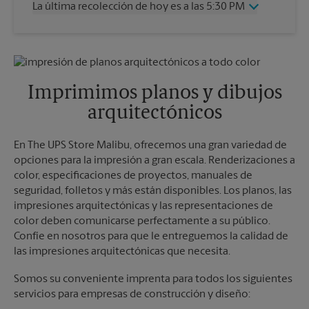
La última recolección de hoy es a las 5:30 PM
Viernes
3:45 PM
Sábado
2:00 PM
Miércoles
5:30 PM
Domingo
Sin Recolección
Jueves
5:30 PM
Lunes
3:45 PM
Viernes
5:30 PM
Martes
3:45 PM
Sábado
Sin Recolección
Imprimimos planos y dibujos
Domingo
Sin Recolección
arquitectónicos
Lunes
5:30 PM
Martes
5:30 PM
En The UPS Store Malibu, ofrecemos una gran variedad de
opciones para la impresión a gran escala. Renderizaciones a
color, especificaciones de proyectos, manuales de
seguridad, folletos y más están disponibles. Los planos, las
impresiones arquitectónicas y las representaciones de
color deben comunicarse perfectamente a su público.
Confíe en nosotros para que le entreguemos la calidad de
las impresiones arquitectónicas que necesita.
Somos su conveniente imprenta para todos los siguientes
servicios para empresas de construcción y diseño: