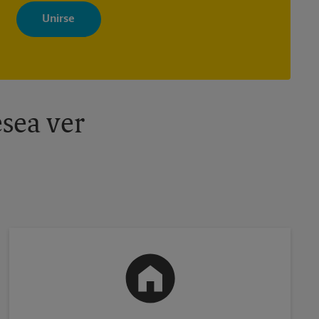
Al registrarse, acepta recibir correos electrónicos de The UPS Store
con noticias, ofertas especiales, promociones y mensajes
adaptados a sus intereses. Puede darse de baja en cualquier
momento. Para más información, consulte nuestra política de
privacidad. Los centros están bajo la titularidad y la gestión
independiente de franquiciados. Varias ofertas pueden estar
disponibles solo en algunos centros participantes. Para más
información, contacte al centro The UPS Store en su ciudad.
sea ver