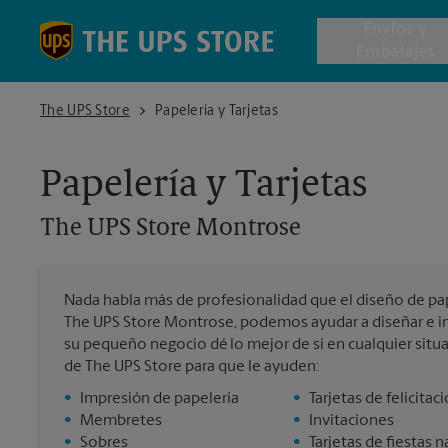
Skip to content
Return to Nav
Envios y
Embalajes
The UPS Store Montrose
The UPS Store
Papelería y Tarjetas
Envío de 
Papelería y Tarjetas
Cajas de 
The UPS Store
Montrose
Servicios 
Nada habla más de profesionalidad que el diseño de pape
Envío Inte
The UPS Store Montrose, podemos ayudar a diseñar e i
su pequeño negocio dé lo mejor de sí en cualquier situa
de The UPS Store para que le ayuden:
Todos los
•
Impresión de papelería
•
Tarjetas de felicitac
•
Membretes
•
Invitaciones
•
Sobres
•
Tarjetas de fiestas 