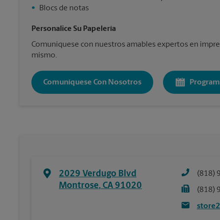
•
Blocs de notas
Personalice Su Papelería
Comuníquese con nuestros amables expertos en impres
mismo.
Comuníquese Con Nosotros
Program
2029 Verdugo Blvd
(818) 
Montrose
,
CA
91020
(818) 
store