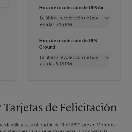
Hora de recolección de UPS Air
La última recolección de hoy
es a las 5:15 PM
Miércoles
5:15 PM
Hora de recolección de UPS
Jueves
5:15 PM
Ground
Viernes
5:15 PM
Sábado
2:00 PM
La última recolección de hoy
Domingo
Sin Recolección
es a las 6:15 PM
Lunes
5:15 PM
Martes
5:15 PM
Miércoles
6:15 PM
Jueves
6:15 PM
Viernes
6:15 PM
Sábado
Sin Recolección
Domingo
Sin Recolección
Tarjetas de Felicitación
Lunes
6:15 PM
Martes
6:15 PM
es familiares, su ubicación de The UPS Store en Montrose
 invitaciones para su evento especial, sin importar la