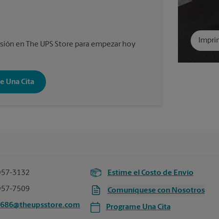
Impri
ión en The UPS Store para empezar hoy
e Una Cita
957-3132
Estime el Costo de Envío
957-7509
Comuníquese con Nosotros
2686@theupsstore.com
Programe Una Cita