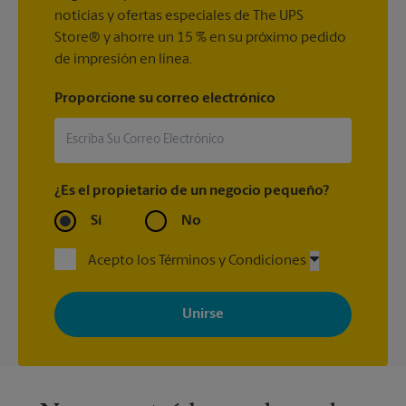
noticias y ofertas especiales de The UPS
Store® y ahorre un 15 % en su próximo pedido
de impresión en línea.
Proporcione su correo electrónico
¿Es el propietario de un negocio pequeño?
Sí
No
Acepto los Términos y Condiciones
Al registrarse, acepta recibir correos electrónicos de The UPS
Store con noticias, ofertas especiales, promociones y mensajes
adaptados a sus intereses. Puede darse de baja en cualquier
momento. Para más información, consulte nuestra política de
privacidad. Los centros están bajo la titularidad y la gestión
independiente de franquiciados. Varias ofertas pueden estar
disponibles solo en algunos centros participantes. Para más
información, contacte al centro The UPS Store en su ciudad.