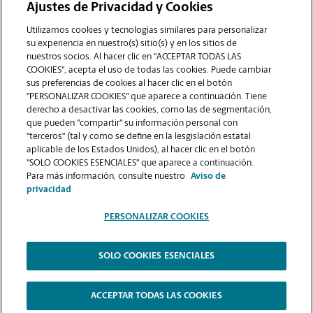
Ajustes de Privacidad y Cookies
COMUNÍQUESE CON NOSOTROS
Utilizamos cookies y tecnologías similares para personalizar
su experiencia en nuestro(s) sitio(s) y en los sitios de
nuestros socios. Al hacer clic en "ACCEPTAR TODAS LAS
COOKIES", acepta el uso de todas las cookies. Puede cambiar
sus preferencias de cookies al hacer clic en el botón
"PERSONALIZAR COOKIES" que aparece a continuación. Tiene
derecho a desactivar las cookies, como las de segmentación,
que pueden "compartir" su información personal con
"terceros" (tal y como se define en la lesgislación estatal
aplicable de los Estados Unidos), al hacer clic en el botón
"SOLO COOKIES ESENCIALES" que aparece a continuación.
VER LA PÁGINA DE LA TIENDA
Para más información, consulte nuestro
Aviso de
privacidad
PERSONALIZAR COOKIES
SOLO COOKIES ESENCIALES
Copyright © 1994-
2026
.
The UPS Store
|
Aviso de Privacidad
|
Términos de Uso del Sitio Web
|
Contraste Alto
ACCEPTAR TODAS LAS COOKIES
PERSONALIZAR COOKIES