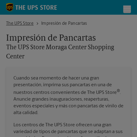
Skip to content
Return to Nav
Toggl
The UPS Store Moraga Center Shopping Center
The UPS Store
Impresión de Pancartas
Impresión de Pancartas
The UPS Store
Moraga Center Shopping
Center
Cuando sea momento de hacer una gran
presentación, imprima sus pancartas en una de
®
nuestros centros convenientes de The UPS Store
.
Anuncie grandes inauguraciones, reaperturas,
eventos especiales y más con pancartas de vinilo de
alta calidad.
Los centros de The UPS Store ofrecen una gran
variedad de tipos de pancartas que se adaptan a sus