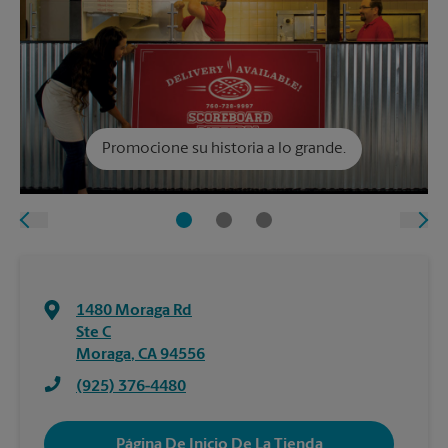
Promocione su historia a lo grande.
1480 Moraga Rd
Ste C
Moraga
,
CA
94556
(925) 376-4480
Página De Inicio De La Tienda