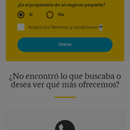
¿Es el propietario de un negocio pequeño?
Sí
No
Acepto los Términos y Condiciones
Al registrarse, acepta recibir correos electrónicos de The UPS
Store con noticias, ofertas especiales, promociones y mensajes
adaptados a sus intereses. Puede darse de baja en cualquier
momento. Para más información, consulte nuestra política de
privacidad. Los centros están bajo la titularidad y la gestión
independiente de franquiciados. Varias ofertas pueden estar
disponibles solo en algunos centros participantes. Para más
información, contacte al centro The UPS Store en su ciudad.
¿No encontró lo que buscaba o
desea ver qué más ofrecemos?