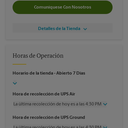
Comuníquese Con Nosotros
Detalles de la Tienda
Horas de Operación
Horario de la tienda
- Abierto 7 Días
Hora de recolección de UPS Air
La última recolección de hoy es a las 4:30 PM
Miércoles
4:30 PM
Hora de recolección de UPS Ground
Jueves
4:30 PM
La última recolección de hoy es a las 4:30 PM