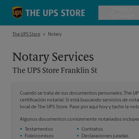
Skip to content
Return to Nav
Envios y
Embalajes
The UPS Store Franklin St
The UPS Store
Notary
Envío de 
Notary Services
Cajas de 
The UPS Store
Franklin St
Servicios 
Cuando se trata de sus documentos personales, The UPS 
Envío Inte
certificación notarial. Si está buscando servicios de no
local de The UPS Store. Pase por aquí hoy y tache la notar
Algunos documentos comúnmente notariados incluye
Todos los
•
Testamentos
•
Contratos
•
Fideicomisos
•
Declaraciones juradas