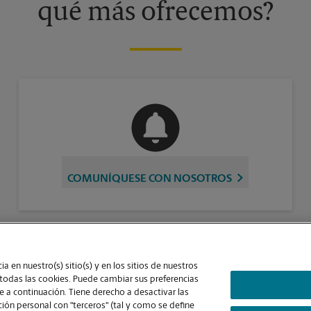
qué más ofrecemos?
COMUNÍQUESE CON NOSOTROS
a en nuestro(s) sitio(s) y en los sitios de nuestros
laridad y la gestión independiente de franquiciados. The UPS Store Inc., como
 todas las cookies. Puede cambiar sus preferencias
us empleados. Cada dueño de franquicia determina la capacitación y los requisitos
 a continuación. Tiene derecho a desactivar las
basarse en las leyes del estado en donde operan.
ón personal con "terceros" (tal y como se define
Contraste Alto