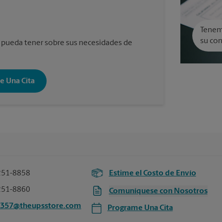
Tenemo
su con
 pueda tener sobre sus necesidades de
e Una Cita
251-8858
Estime el Costo de Envío
251-8860
Comuníquese con Nosotros
3357@theupsstore.com
Programe Una Cita