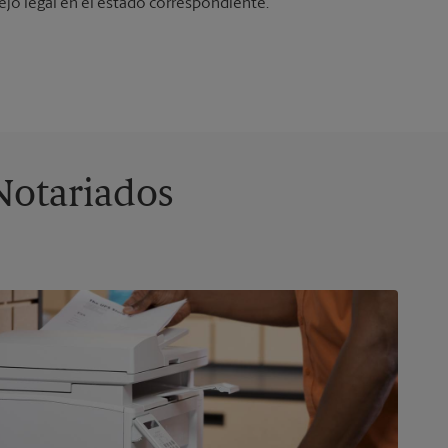
sejo legal en el estado correspondiente.”
Notariados