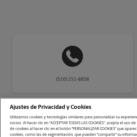
(510) 251-8858
Ajustes de Privacidad y Cookies
Copyright © 1994-
2026
.
Utilizamos cookies y tecnologías similares para personalizar su experienci
Como es un negocio de franquicias, cada centro The UPS Store está bajo la titu
socios. Al hacer clic en "ACCEPTAR TODAS LAS COOKIES", acepta el uso de
franquiciador, no le ofrece formación notarial al dueño de la franquicia o a s
de cookies al hacer clic en el botón "PERSONALIZAR COOKIES" que aparece
para obtener la condición notarial de The UPS Store, y estos requisitos deben 
cookies, como las de segmentación, que pueden "compartir" su informaci
The UPS Store
|
Aviso de Privacidad
|
Términos de Uso del Sitio Web
|