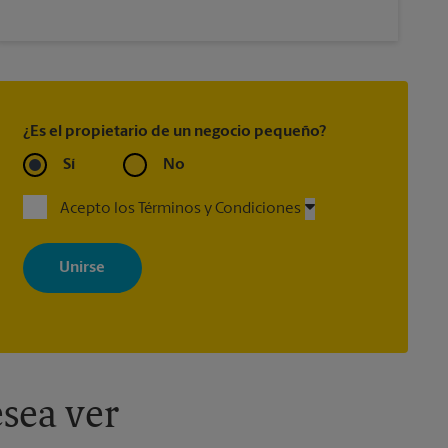
¿Es el propietario de un negocio pequeño?
Sí
No
Acepto los Términos y Condiciones
Al registrarse, acepta recibir correos electrónicos de The UPS Store
con noticias, ofertas especiales, promociones y mensajes
adaptados a sus intereses. Puede darse de baja en cualquier
momento. Para más información, consulte nuestra política de
privacidad. Los centros están bajo la titularidad y la gestión
independiente de franquiciados. Varias ofertas pueden estar
disponibles solo en algunos centros participantes. Para más
información, contacte al centro The UPS Store en su ciudad.
sea ver