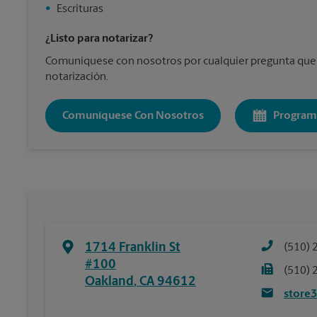
•
Escrituras
¿Listo para notarizar?
Comuníquese con nosotros por cualquier pregunta que
notarización.
Comuníquese Con Nosotros
Program
1714 Franklin St
(510) 
#100
(510) 
Oakland
,
CA
94612
store