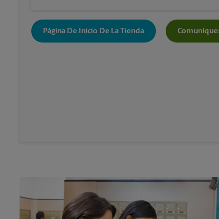
Página De Inicio De La Tienda
Comuníques