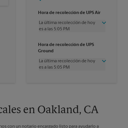
Hora de recolección de UPS Air
La última recolección de hoy
es a las 5:05 PM
Miércoles
5:05 PM
Hora de recolección de UPS
Jueves
5:05 PM
Ground
Viernes
5:05 PM
Sábado
1:00 PM
La última recolección de hoy
Domingo
Sin Recolección
es a las 5:05 PM
Lunes
5:05 PM
Martes
5:05 PM
Miércoles
5:05 PM
Jueves
5:05 PM
Viernes
5:05 PM
Sábado
Sin Recolección
Domingo
Sin Recolección
ocales en Oakland, CA
Lunes
5:05 PM
Martes
5:05 PM
mos con un notario encargado listo para ayudarlo a