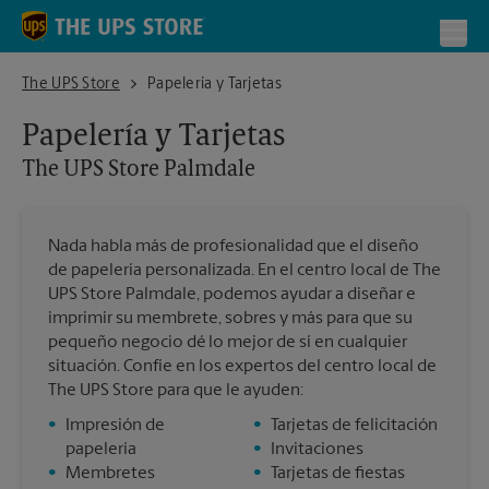
Skip to content
Return to Nav
Toggl
The UPS Store Palmdale
The UPS Store
Papelería y Tarjetas
Papelería y Tarjetas
The UPS Store
Palmdale
Nada habla más de profesionalidad que el diseño
de papelería personalizada. En el centro local de The
UPS Store Palmdale, podemos ayudar a diseñar e
imprimir su membrete, sobres y más para que su
pequeño negocio dé lo mejor de sí en cualquier
situación. Confíe en los expertos del centro local de
The UPS Store para que le ayuden:
•
Impresión de
•
Tarjetas de felicitación
papelería
•
Invitaciones
•
Membretes
•
Tarjetas de fiestas