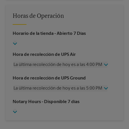
Horas de Operación
Horario de la tienda
- Abierto 7 Días
Hora de recolección de UPS Air
La última recolección de hoy es a las 4:00 PM
Miércoles
4:00 PM
Hora de recolección de UPS Ground
Jueves
4:00 PM
La última recolección de hoy es a las 5:00 PM
Viernes
4:00 PM
Sábado
10:00 AM
Miércoles
5:00 PM
Notary Hours
- Disponible 7 días
Domingo
Sin Recolección
Jueves
5:00 PM
Lunes
4:00 PM
Viernes
5:00 PM
Martes
4:00 PM
Sábado
11:45 AM
Domingo
Sin Recolección