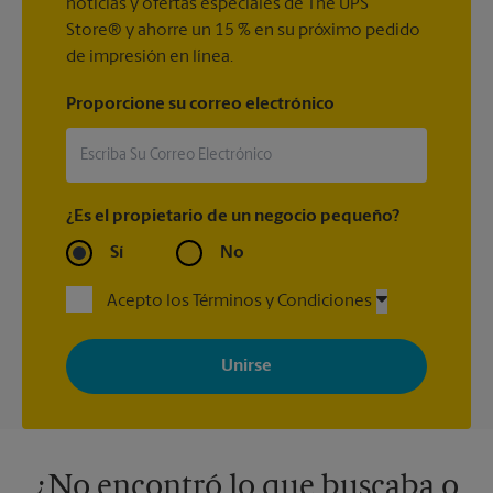
noticias y ofertas especiales de The UPS
Store® y ahorre un 15 % en su próximo pedido
de impresión en línea.
Proporcione su correo electrónico
¿Es el propietario de un negocio pequeño?
Sí
No
Acepto los Términos y Condiciones
Al registrarse, acepta recibir correos electrónicos de The UPS
Store con noticias, ofertas especiales, promociones y mensajes
adaptados a sus intereses. Puede darse de baja en cualquier
momento. Para más información, consulte nuestra política de
privacidad. Los centros están bajo la titularidad y la gestión
independiente de franquiciados. Varias ofertas pueden estar
disponibles solo en algunos centros participantes. Para más
información, contacte al centro The UPS Store en su ciudad.
¿No encontró lo que buscaba o