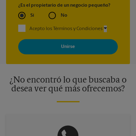
¿Es el propietario de un negocio pequeño?
Sí
No
Acepto los Términos y Condiciones
Al registrarse, acepta recibir correos electrónicos de The UPS
Store con noticias, ofertas especiales, promociones y mensajes
adaptados a sus intereses. Puede darse de baja en cualquier
momento. Para más información, consulte nuestra política de
privacidad. Los centros están bajo la titularidad y la gestión
independiente de franquiciados. Varias ofertas pueden estar
disponibles solo en algunos centros participantes. Para más
información, contacte al centro The UPS Store en su ciudad.
¿No encontró lo que buscaba o
desea ver qué más ofrecemos?