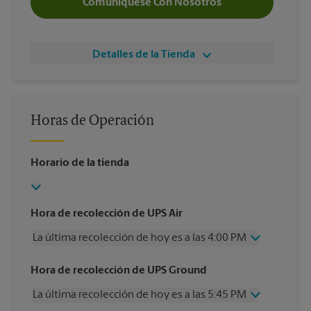
Comuníquese Con Nosotros
Detalles de la Tienda
Horas de Operación
Horario de la tienda
Hora de recolección de UPS Air
La última recolección de hoy es a las 4:00 PM
Miércoles
4:00 PM
Hora de recolección de UPS Ground
Jueves
4:00 PM
La última recolección de hoy es a las 5:45 PM
Viernes
4:00 PM