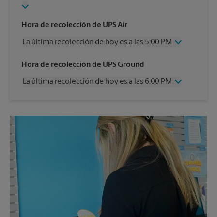
Hora de recolección de UPS Air
La última recolección de hoy es a las 5:00 PM
Miércoles
5:00 PM
Hora de recolección de UPS Ground
Jueves
5:00 PM
La última recolección de hoy es a las 6:00 PM
Viernes
5:00 PM
Sábado
12:00 PM
Miércoles
6:00 PM
Domingo
Sin Recolección
Jueves
6:00 PM
Lunes
5:00 PM
Viernes
6:00 PM
Martes
5:00 PM
Sábado
Sin Recolección
Domingo
Sin Recolección
Lunes
6:00 PM
Martes
6:00 PM