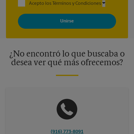
Acepto los Términos y Condiciones
Al registrarse, acepta recibir correos electrónicos de The UPS
Store con noticias, ofertas especiales, promociones y mensajes
adaptados a sus intereses. Puede darse de baja en cualquier
momento. Para más información, consulte nuestra política de
privacidad. Los centros están bajo la titularidad y la gestión
independiente de franquiciados. Varias ofertas pueden estar
disponibles solo en algunos centros participantes. Para más
información, contacte al centro The UPS Store en su ciudad.
¿No encontró lo que buscaba o
desea ver qué más ofrecemos?
(916) 773-8091