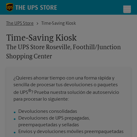
Skip to content
Return to Nav
Toggl
The UPS Store Roseville, Foothill/Junction Shopping Center
The UPS Store
Time-Saving Kiosk
Time-Saving Kiosk
The UPS Store
Roseville, Foothill/Junction
Shopping Center
¿Quieres ahorrar tiempo con una forma rápida y
sencilla de procesar tus devoluciones o paquetes
®
de UPS
? Prueba nuestra solución de autoservicio
para procesar lo siguiente:
Devoluciones consolidadas
Devoluciones de UPS prepagadas,
preempaquetadas y selladas
Envíos y devoluciones móviles preempaquetadas