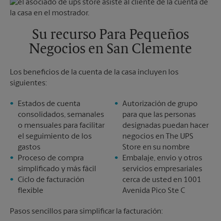
Viernes
5:30 PM
Martes
5:30 PM
Sábado
2:00 PM
Domingo
Sin Recolección
Su recurso Para Pequeños
Lunes
5:30 PM
Negocios en San Clemente
Martes
5:30 PM
Los beneficios de la cuenta de la casa incluyen los
siguientes:
Estados de cuenta
Autorización de grupo
consolidados, semanales
para que las personas
o mensuales para facilitar
designadas puedan hacer
el seguimiento de los
negocios en The UPS
gastos
Store en su nombre
Proceso de compra
Embalaje, envío y otros
simplificado y más fácil
servicios empresariales
Ciclo de facturación
cerca de usted en 1001
flexible
Avenida Pico Ste C
Pasos sencillos para simplificar la facturación: