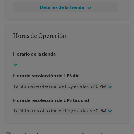
Detalles de la Tienda
Horas de Operación
Horario de la tienda
Hora de recolección de UPS Air
La última recolección de hoy es a las 5:30 PM
Miércoles
5:30 PM
Hora de recolección de UPS Ground
Jueves
5:30 PM
La última recolección de hoy es a las 5:30 PM
Viernes
5:30 PM
Sábado
2:00 PM
Miércoles
5:30 PM
Domingo
Sin Recolección
Jueves
5:30 PM
Lunes
5:30 PM