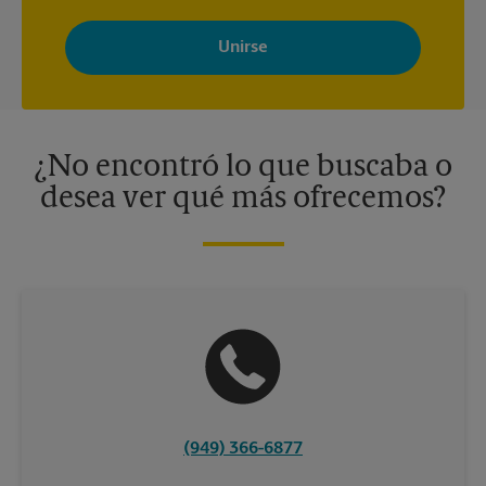
Al registrarse, acepta recibir correos electrónicos de The UPS
Store con noticias, ofertas especiales, promociones y mensajes
adaptados a sus intereses. Puede darse de baja en cualquier
momento. Para más información, consulte nuestra política de
privacidad. Los centros están bajo la titularidad y la gestión
independiente de franquiciados. Varias ofertas pueden estar
disponibles solo en algunos centros participantes. Para más
información, contacte al centro The UPS Store en su ciudad.
¿No encontró lo que buscaba o
desea ver qué más ofrecemos?
(949) 366-6877