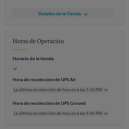
Detalles de la Tienda
Horas de Operación
Horario de la tienda
Hora de recolección de UPS Air
La última recolección de hoy es a las 5:10 PM
Miércoles
5:10 PM
Hora de recolección de UPS Ground
Jueves
5:10 PM
La última recolección de hoy es a las 5:45 PM
Viernes
5:10 PM
Sábado
2:45 PM
Miércoles
5:45 PM
Domingo
Sin Recolección