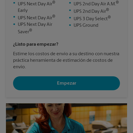
®
®
•
•
UPS Next Day Air
UPS 2nd Day Air A.M.
®
Early
•
UPS 2nd Day Air
®
•
®
UPS Next Day Air
•
UPS 3 Day Select
•
UPS Next Day Air
•
UPS Ground
®
Saver
¿Listo para empezar?
Estime los costos de envío a su destino con nuestra
práctica herramienta de estimación de costos de
envío.
Empezar