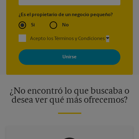
¿Es el propietario de un negocio pequeño?
Sí
No
Acepto los Términos y Condiciones
Al registrarse, acepta recibir correos electrónicos de The UPS
Store con noticias, ofertas especiales, promociones y mensajes
adaptados a sus intereses. Puede darse de baja en cualquier
momento. Para más información, consulte nuestra política de
privacidad. Los centros están bajo la titularidad y la gestión
independiente de franquiciados. Varias ofertas pueden estar
disponibles solo en algunos centros participantes. Para más
información, contacte al centro The UPS Store en su ciudad.
¿No encontró lo que buscaba o
desea ver qué más ofrecemos?