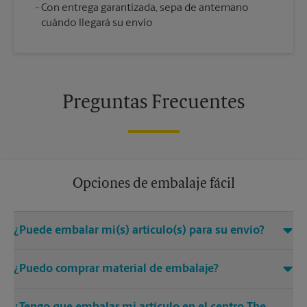
Con entrega garantizada, sepa de antemano
cuándo llegará su envío
Preguntas Frecuentes
Opciones de embalaje fácil
¿Puede embalar mi(s) artículo(s) para su envío?
Sí. Contamos con Certified Packing Experts que tienen mucho
¿Puedo comprar material de embalaje?
cuidado en ayudar a asegurar su(s) artículo(s) para el envío.
Mantenemos los estándares de calidad de embalaje para la
Sí. Ofrecemos una amplia gama de cajas y materiales de
llegada segura de su(s) artículo(s) al momento del envío.