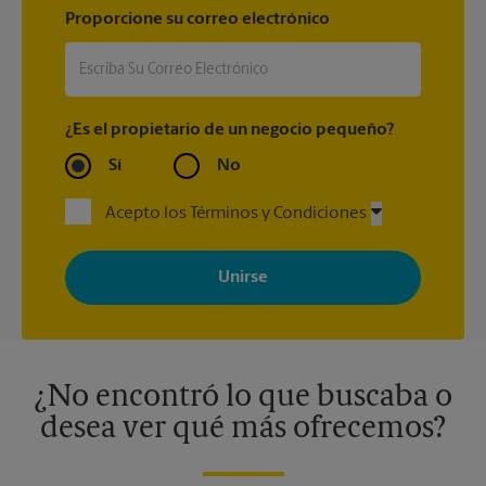
Proporcione su correo electrónico
¿Es el propietario de un negocio pequeño?
Sí
No
Acepto los Términos y Condiciones
Al registrarse, acepta recibir correos electrónicos de The UPS
Store con noticias, ofertas especiales, promociones y mensajes
adaptados a sus intereses. Puede darse de baja en cualquier
momento. Para más información, consulte nuestra política de
privacidad. Los centros están bajo la titularidad y la gestión
independiente de franquiciados. Varias ofertas pueden estar
disponibles solo en algunos centros participantes. Para más
información, contacte al centro The UPS Store en su ciudad.
¿No encontró lo que buscaba o
desea ver qué más ofrecemos?