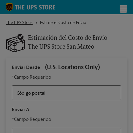
Skip to content
Return to Nav
Toggl
The UPS Store San Mateo
The UPS Store
Estime el Costo de Envío
Estimación del Costo de Envío
The UPS Store
San Mateo
(U.S. Locations Only)
Enviar Desde
Infor
*Campo Requerido
Código postal
Tipo 
Enviar A
Su 
*Campo Requerido
nues
The 