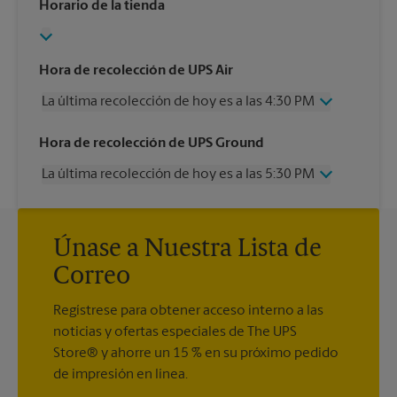
Horario de la tienda
Hora de recolección de UPS Air
La última recolección de hoy es a las 4:30 PM
Miércoles
4:30 PM
Hora de recolección de UPS Ground
Jueves
4:30 PM
La última recolección de hoy es a las 5:30 PM
Viernes
4:30 PM
Sábado
3:00 PM
Miércoles
5:30 PM
Domingo
Sin Recolección
Jueves
5:30 PM
Lunes
4:30 PM
Únase a Nuestra Lista de
Viernes
5:30 PM
Martes
4:30 PM
Sábado
Sin Recolección
Correo
Domingo
Sin Recolección
Lunes
5:30 PM
Regístrese para obtener acceso interno a las
Martes
5:30 PM
noticias y ofertas especiales de The UPS
Store® y ahorre un 15 % en su próximo pedido
de impresión en línea.