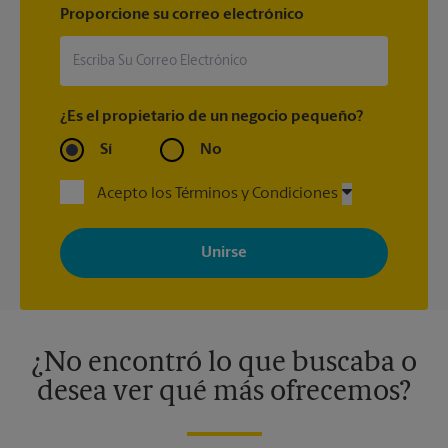
Proporcione su correo electrónico
¿Es el propietario de un negocio pequeño?
Sí
No
Acepto los Términos y Condiciones
Al registrarse, acepta recibir correos electrónicos de The UPS
Store con noticias, ofertas especiales, promociones y mensajes
adaptados a sus intereses. Puede darse de baja en cualquier
momento. Para más información, consulte nuestra política de
privacidad. Los centros están bajo la titularidad y la gestión
independiente de franquiciados. Varias ofertas pueden estar
disponibles solo en algunos centros participantes. Para más
información, contacte al centro The UPS Store en su ciudad.
¿No encontró lo que buscaba o
desea ver qué más ofrecemos?