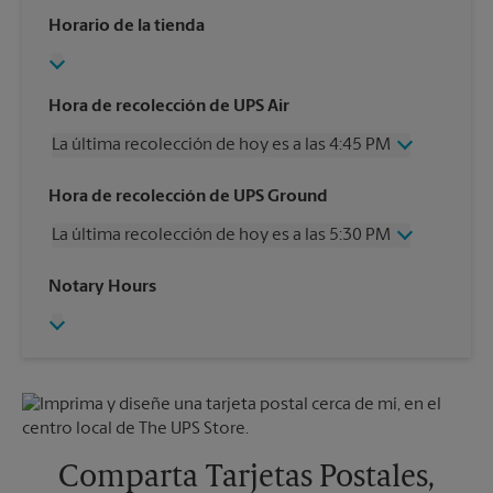
Horario de la tienda
Hora de recolección de UPS Air
La última recolección de hoy es a las 4:45 PM
Miércoles
4:45 PM
Hora de recolección de UPS Ground
Jueves
4:45 PM
La última recolección de hoy es a las 5:30 PM
Viernes
4:45 PM
Sábado
12:00 PM
Miércoles
5:30 PM
Notary Hours
Domingo
Sin Recolección
Jueves
5:30 PM
Lunes
4:45 PM
Viernes
5:30 PM
Martes
4:45 PM
Sábado
Sin Recolección
Domingo
Sin Recolección
Lunes
5:30 PM
Martes
5:30 PM
Comparta Tarjetas Postales,