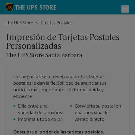
Skip to content
Return to Nav
Toggl
The UPS Store Santa Barbara
The UPS Store
Tarjetas Postales
Impresión de Tarjetas Postales
Personalizadas
The UPS Store
Santa Barbara
Los negocios se mueven rápido. Las tarjetas
postales le dan la flexibilidad de anunciar sus
noticias más importantes de forma rápida y
eficiente.
•
Elija entre una
•
Convierta su postal en
variedad de tamaños
una campaña de
•
Imprima a todo color
correo directo.
Descubra el poder de las tarjetas postales.