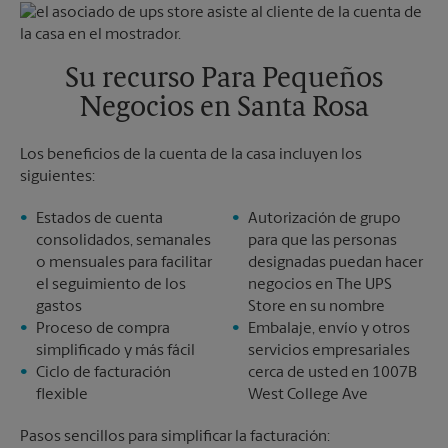
Miércoles
4:00 PM
Domingo
Sin Recolección
Jueves
4:00 PM
Lunes
4:00 PM
Martes
4:00 PM
Su recurso Para Pequeños
Miércoles
4:00 PM
Negocios en Santa Rosa
Jueves
4:00 PM
Los beneficios de la cuenta de la casa incluyen los
siguientes:
Estados de cuenta
Autorización de grupo
consolidados, semanales
para que las personas
o mensuales para facilitar
designadas puedan hacer
el seguimiento de los
negocios en The UPS
gastos
Store en su nombre
Proceso de compra
Embalaje, envío y otros
simplificado y más fácil
servicios empresariales
Ciclo de facturación
cerca de usted en 1007B
flexible
West College Ave
Pasos sencillos para simplificar la facturación: