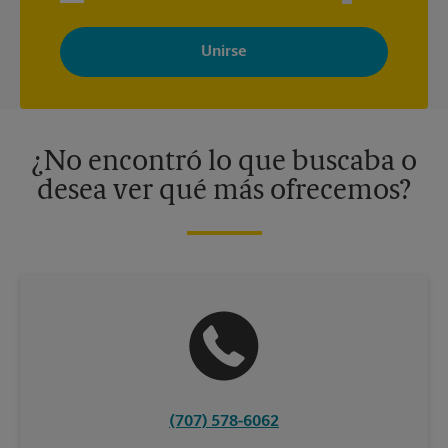
Al registrarse, acepta recibir correos electrónicos de The UPS
Store con noticias, ofertas especiales, promociones y mensajes
adaptados a sus intereses. Puede darse de baja en cualquier
momento. Para más información, consulte nuestra política de
privacidad. Los centros están bajo la titularidad y la gestión
independiente de franquiciados. Varias ofertas pueden estar
disponibles solo en algunos centros participantes. Para más
información, contacte al centro The UPS Store en su ciudad.
¿No encontró lo que buscaba o
desea ver qué más ofrecemos?
(707) 578-6062