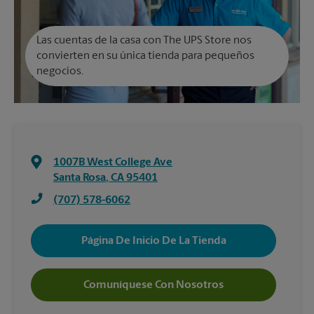
Las cuentas de la casa con The UPS Store nos
convierten en su única tienda para pequeños
negocios.
1007B West College Ave
Santa Rosa
,
CA
95401
(707) 578-6062
Página De Inicio De La Tienda
Comuníquese Con Nosotros