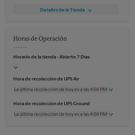
Detalles de la Tienda
Horas de Operación
Horario de la tienda
- Abierto 7 Días
Hora de recolección de UPS Air
La última recolección de hoy es a las 4:00 PM
Viernes
4:00 PM
Hora de recolección de UPS Ground
Sábado
12:00 PM
La última recolección de hoy es a las 4:00 PM
Domingo
Sin Recolección
Lunes
4:00 PM
Viernes
4:00 PM
Martes
4:00 PM
Sábado
Sin Recolección